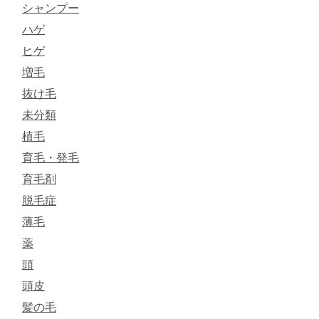
シャンプー
ハゲ
ヒゲ
増毛
抜け毛
未分類
植毛
育毛・発毛
育毛剤
脱毛症
薄毛
薬
頭
頭皮
髪の毛