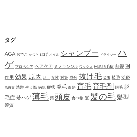
タグ
ハ
シャンプー
AGA
はげ
おでこ
かつら
オイル
ドライヤー
ゲ
ヘアケア
前髪
副
ミノキシジル
円形脱毛症
プロペシア
ワックス
抜け毛
原因
効果
作用
植毛
治療
女性
対策
成分
坊主
栄養
育毛
育毛剤
発毛
脱
症状
生え際
洗髪
脱毛
治療薬
病気
白髪
薄毛
髪の毛
頭皮
髪型
毛症
若ハゲ
髪
薬
食べ物
髪質