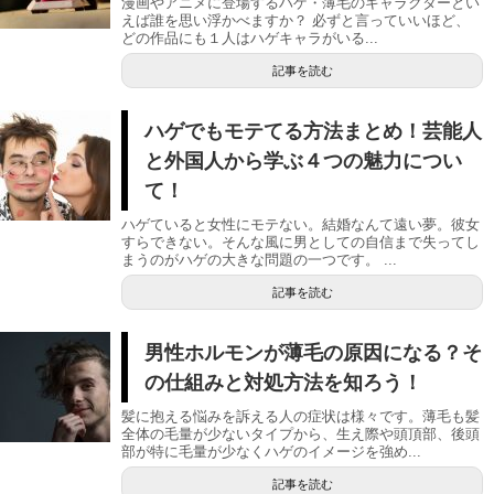
漫画やアニメに登場するハゲ・薄毛のキャラクターとい
えば誰を思い浮かべますか？ 必ずと言っていいほど、
どの作品にも１人はハゲキャラがいる...
記事を読む
ハゲでもモテてる方法まとめ！芸能人
と外国人から学ぶ４つの魅力につい
て！
ハゲていると女性にモテない。結婚なんて遠い夢。彼女
すらできない。そんな風に男としての自信まで失ってし
まうのがハゲの大きな問題の一つです。 ...
記事を読む
男性ホルモンが薄毛の原因になる？そ
の仕組みと対処方法を知ろう！
髪に抱える悩みを訴える人の症状は様々です。薄毛も髪
全体の毛量が少ないタイプから、生え際や頭頂部、後頭
部が特に毛量が少なくハゲのイメージを強め...
記事を読む