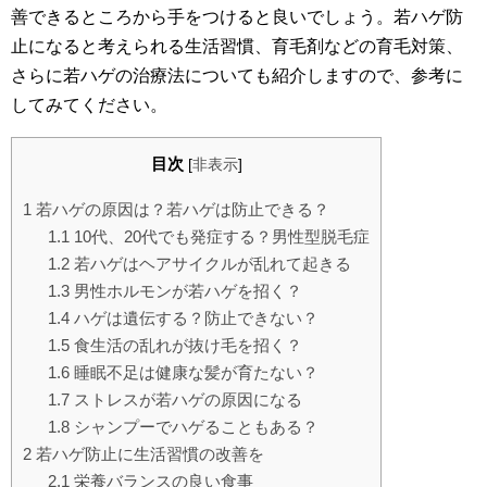
善できるところから手をつけると良いでしょう。若ハゲ防
止になると考えられる生活習慣、育毛剤などの育毛対策、
さらに若ハゲの治療法についても紹介しますので、参考に
してみてください。
目次
[
非表示
]
1
若ハゲの原因は？若ハゲは防止できる？
1.1
10代、20代でも発症する？男性型脱毛症
1.2
若ハゲはヘアサイクルが乱れて起きる
1.3
男性ホルモンが若ハゲを招く？
1.4
ハゲは遺伝する？防止できない？
1.5
食生活の乱れが抜け毛を招く？
1.6
睡眠不足は健康な髪が育たない？
1.7
ストレスが若ハゲの原因になる
1.8
シャンプーでハゲることもある？
2
若ハゲ防止に生活習慣の改善を
2.1
栄養バランスの良い食事