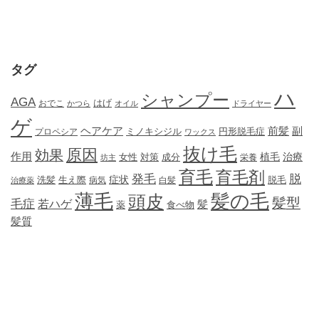
タグ
ハ
シャンプー
AGA
はげ
おでこ
かつら
オイル
ドライヤー
ゲ
ヘアケア
前髪
副
ミノキシジル
円形脱毛症
プロペシア
ワックス
抜け毛
原因
効果
作用
植毛
治療
女性
対策
成分
坊主
栄養
育毛
育毛剤
発毛
脱
症状
生え際
洗髪
脱毛
治療薬
病気
白髪
薄毛
髪の毛
頭皮
髪型
毛症
若ハゲ
髪
薬
食べ物
髪質