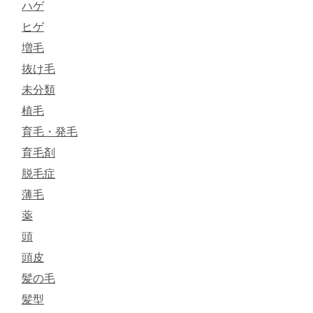
ハゲ
ヒゲ
増毛
抜け毛
未分類
植毛
育毛・発毛
育毛剤
脱毛症
薄毛
薬
頭
頭皮
髪の毛
髪型