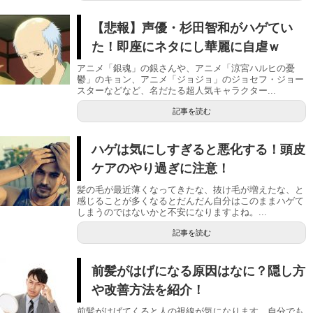
【悲報】声優・杉田智和がハゲてい
た！即座にネタにし華麗に自虐ｗ
アニメ「銀魂」の銀さんや、アニメ「涼宮ハルヒの憂
鬱」のキョン、アニメ「ジョジョ」のジョセフ・ジョー
スターなどなど、名だたる超人気キャラクター...
記事を読む
ハゲは気にしすぎると悪化する！頭皮
ケアのやり過ぎに注意！
髪の毛が最近薄くなってきたな、抜け毛が増えたな、と
感じることが多くなるとだんだん自分はこのままハゲて
しまうのではないかと不安になりますよね。...
記事を読む
前髪がはげになる原因はなに？隠し方
や改善方法を紹介！
前髪がはげてくると人の視線が気になります。自分でも