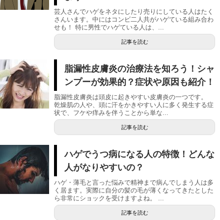
芸人さんでハゲをネタにしたり売りにしている人はたく
さんいます。中にはコンビ二人共がハゲている組み合わ
せも！ 特に男性でハゲている人は、...
記事を読む
脂漏性皮膚炎の治療法を知ろう！シャ
ンプーが効果的？症状や原因も紹介！
脂漏性皮膚炎は頭皮に起きやすい皮膚炎の一つです。
乾燥肌の人や、頭に汗をかきやすい人に多く発生する症
状で、フケや痒みを伴うことから単な...
記事を読む
ハゲでうつ病になる人の特徴！どんな
人がなりやすいの？
ハゲ・薄毛と言った悩みで精神まで病んでしまう人は多
く居ます。実際に自分の髪の毛が薄くなってきたとした
ら非常にショックを受けますよね。 ...
記事を読む