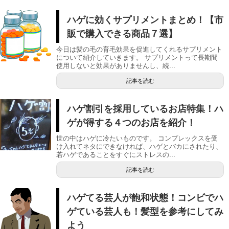
ハゲに効くサプリメントまとめ！【市
販で購入できる商品７選】
今日は髪の毛の育毛効果を促進してくれるサプリメント
について紹介していきます。 サプリメントって長期間
使用しないと効果がありませんし、続...
記事を読む
ハゲ割引を採用しているお店特集！ハ
ゲが得する４つのお店を紹介！
世の中はハゲに冷たいものです。 コンプレックスを受
け入れてネタにできなければ、ハゲとバカにされたり、
若ハゲであることをすぐにストレスの...
記事を読む
ハゲてる芸人が飽和状態！コンビでハ
ゲている芸人も！髪型を参考にしてみ
よう