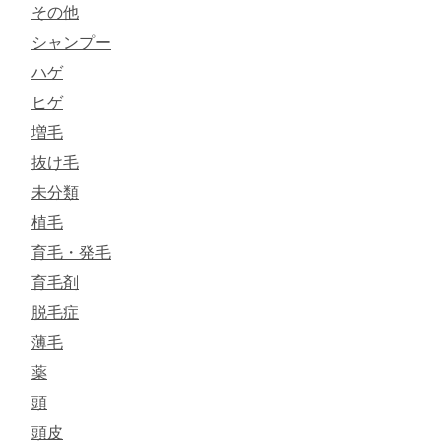
その他
シャンプー
ハゲ
ヒゲ
増毛
抜け毛
未分類
植毛
育毛・発毛
育毛剤
脱毛症
薄毛
薬
頭
頭皮