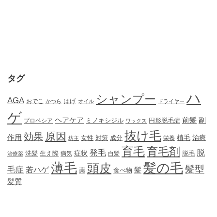
タグ
ハ
シャンプー
AGA
はげ
おでこ
かつら
オイル
ドライヤー
ゲ
ヘアケア
前髪
副
ミノキシジル
円形脱毛症
プロペシア
ワックス
抜け毛
原因
効果
作用
植毛
治療
女性
対策
成分
坊主
栄養
育毛
育毛剤
発毛
脱
症状
生え際
洗髪
脱毛
治療薬
病気
白髪
薄毛
髪の毛
頭皮
髪型
毛症
若ハゲ
髪
薬
食べ物
髪質