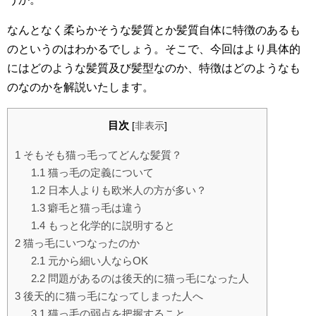
なんとなく柔らかそうな髪質とか髪質自体に特徴のあるも
のというのはわかるでしょう。そこで、今回はより具体的
にはどのような髪質及び髪型なのか、特徴はどのようなも
のなのかを解説いたします。
目次
[
非表示
]
1
そもそも猫っ毛ってどんな髪質？
1.1
猫っ毛の定義について
1.2
日本人よりも欧米人の方が多い？
1.3
癖毛と猫っ毛は違う
1.4
もっと化学的に説明すると
2
猫っ毛にいつなったのか
2.1
元から細い人ならOK
2.2
問題があるのは後天的に猫っ毛になった人
3
後天的に猫っ毛になってしまった人へ
3.1
猫っ毛の弱点を把握すること