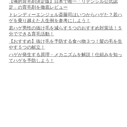
【俺的育毛剤決定版】日本で唯一「リデンシル公式認
定」の育毛剤を徹底レビュー
トレンディーエンジェル斎藤司はいつからハゲた？若ハ
ゲを乗り越えた人生例を参考にしよう！
若ハゲ男性の抜け毛を減らす５つのおすすめ対策法！５
分でできる育毛活動！
【おすすめ】抜け毛を予防する食べ物３つ！髪の毛を生
やす５つの献立！
ハゲが発生する原理・メカニズムを解説！仕組みを知っ
てハゲを予防しよう！