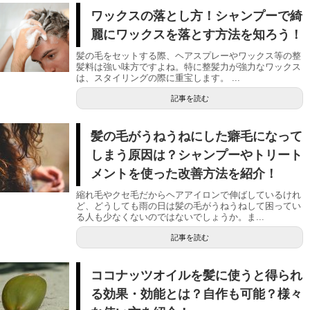
ワックスの落とし方！シャンプーで綺
麗にワックスを落とす方法を知ろう！
髪の毛をセットする際、ヘアスプレーやワックス等の整
髪料は強い味方ですよね。特に整髪力が強力なワックス
は、スタイリングの際に重宝します。 ...
記事を読む
髪の毛がうねうねにした癖毛になって
しまう原因は？シャンプーやトリート
メントを使った改善方法を紹介！
縮れ毛やクセ毛だからヘアアイロンで伸ばしているけれ
ど、どうしても雨の日は髪の毛がうねうねして困ってい
る人も少なくないのではないでしょうか。ま...
記事を読む
ココナッツオイルを髪に使うと得られ
る効果・効能とは？自作も可能？様々