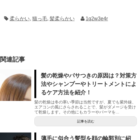
柔らかい
,
猫っ毛
,
髪柔らかい
1q2w3e4r
関連記事
髪の乾燥やパサつきの原因は？対策方
法やシャンプーやトリートメントによ
るケア方法を紹介！
髪の乾燥は冬の寒い季節は当然ですが、夏でも紫外線、
エアコンの風にさらされることで、髪がダメージを受け
て乾燥します。その他にもカラーやパーマを...
記事を読む
薄毛に似合う髪型を顔の輪郭別に紹