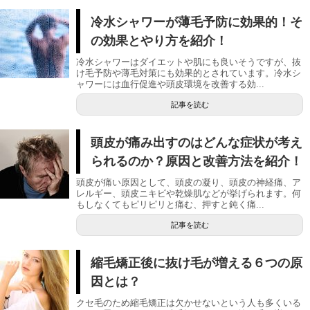
冷水シャワーが薄毛予防に効果的！そ
の効果とやり方を紹介！
冷水シャワーはダイエットや肌にも良いそうですが、抜
け毛予防や薄毛対策にも効果的とされています。冷水シ
ャワーには血行促進や頭皮環境を改善する効...
記事を読む
頭皮が痛み出すのはどんな症状が考え
られるのか？原因と改善方法を紹介！
頭皮が痛い原因として、頭皮の凝り、頭皮の神経痛、ア
レルギー、頭皮ニキビや乾燥肌などが挙げられます。何
もしなくてもピリピリと痛む、押すと鈍く痛...
記事を読む
縮毛矯正後に抜け毛が増える６つの原
因とは？
クセ毛のため縮毛矯正は欠かせないという人も多くいる