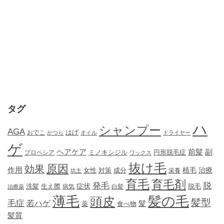
タグ
ハ
シャンプー
AGA
はげ
おでこ
かつら
オイル
ドライヤー
ゲ
ヘアケア
前髪
副
ミノキシジル
円形脱毛症
プロペシア
ワックス
抜け毛
原因
効果
作用
植毛
治療
女性
対策
成分
坊主
栄養
育毛
育毛剤
発毛
脱
症状
生え際
洗髪
脱毛
治療薬
病気
白髪
薄毛
髪の毛
頭皮
髪型
毛症
若ハゲ
髪
薬
食べ物
髪質