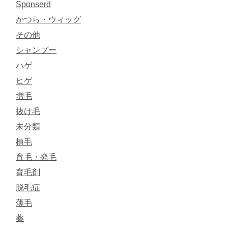
Sponserd
かつら・ウィッグ
その他
シャンプー
ハゲ
ヒゲ
増毛
抜け毛
未分類
植毛
育毛・発毛
育毛剤
脱毛症
薄毛
薬