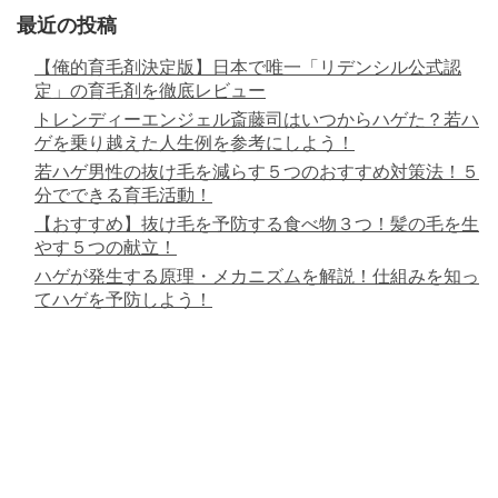
最近の投稿
【俺的育毛剤決定版】日本で唯一「リデンシル公式認
定」の育毛剤を徹底レビュー
トレンディーエンジェル斎藤司はいつからハゲた？若ハ
ゲを乗り越えた人生例を参考にしよう！
若ハゲ男性の抜け毛を減らす５つのおすすめ対策法！５
分でできる育毛活動！
【おすすめ】抜け毛を予防する食べ物３つ！髪の毛を生
やす５つの献立！
ハゲが発生する原理・メカニズムを解説！仕組みを知っ
てハゲを予防しよう！