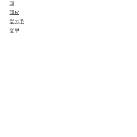
頭
頭皮
髪の毛
髪型