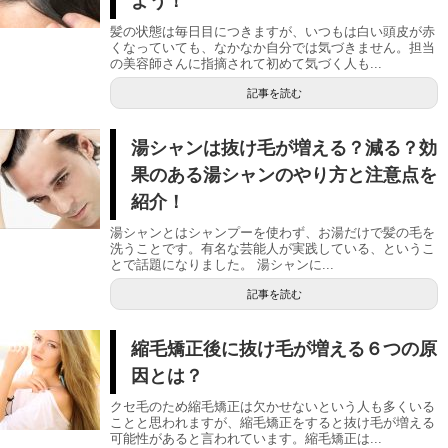
よう！
髪の状態は毎日目につきますが、いつもは白い頭皮が赤
くなっていても、なかなか自分では気づきません。担当
の美容師さんに指摘されて初めて気づく人も...
記事を読む
湯シャンは抜け毛が増える？減る？効
果のある湯シャンのやり方と注意点を
紹介！
湯シャンとはシャンプーを使わず、お湯だけで髪の毛を
洗うことです。有名な芸能人が実践している、というこ
とで話題になりました。 湯シャンに...
記事を読む
縮毛矯正後に抜け毛が増える６つの原
因とは？
クセ毛のため縮毛矯正は欠かせないという人も多くいる
ことと思われますが、縮毛矯正をすると抜け毛が増える
可能性があると言われています。縮毛矯正は...