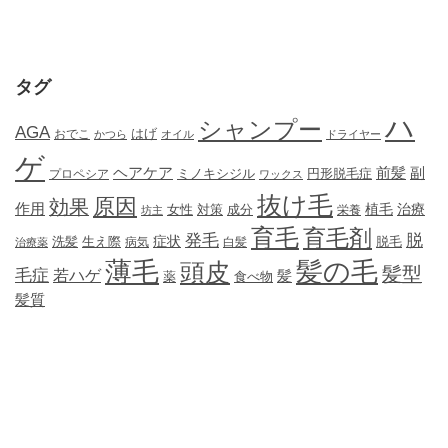
タグ
ハ
シャンプー
AGA
はげ
おでこ
かつら
オイル
ドライヤー
ゲ
ヘアケア
前髪
副
ミノキシジル
円形脱毛症
プロペシア
ワックス
抜け毛
原因
効果
作用
植毛
治療
女性
対策
成分
坊主
栄養
育毛
育毛剤
発毛
脱
症状
生え際
洗髪
脱毛
治療薬
病気
白髪
薄毛
髪の毛
頭皮
髪型
毛症
若ハゲ
髪
薬
食べ物
髪質