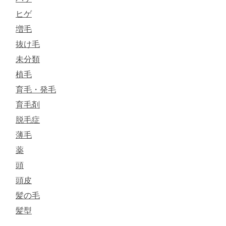
ヒゲ
増毛
抜け毛
未分類
植毛
育毛・発毛
育毛剤
脱毛症
薄毛
薬
頭
頭皮
髪の毛
髪型