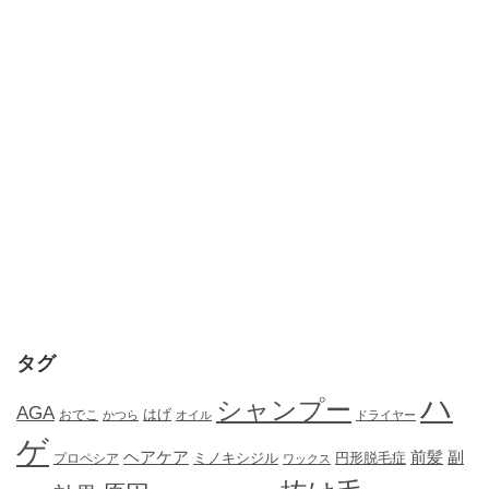
タグ
ハ
シャンプー
AGA
はげ
おでこ
かつら
オイル
ドライヤー
ゲ
ヘアケア
前髪
副
ミノキシジル
円形脱毛症
プロペシア
ワックス