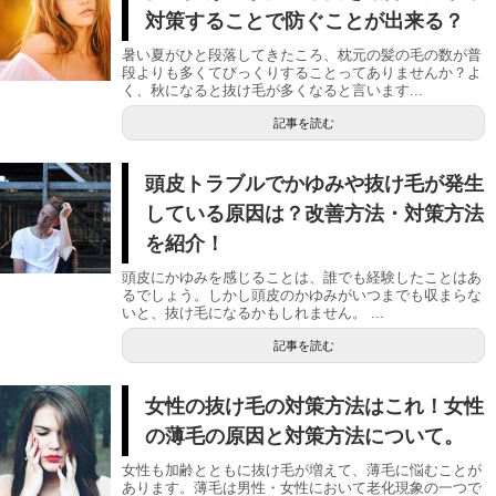
対策することで防ぐことが出来る？
暑い夏がひと段落してきたころ、枕元の髪の毛の数が普
段よりも多くてびっくりすることってありませんか？よ
く、秋になると抜け毛が多くなると言います...
記事を読む
頭皮トラブルでかゆみや抜け毛が発生
している原因は？改善方法・対策方法
を紹介！
頭皮にかゆみを感じることは、誰でも経験したことはあ
るでしょう。しかし頭皮のかゆみがいつまでも収まらな
いと、抜け毛になるかもしれません。 ...
記事を読む
女性の抜け毛の対策方法はこれ！女性
の薄毛の原因と対策方法について。
女性も加齢とともに抜け毛が増えて、薄毛に悩むことが
あります。薄毛は男性・女性において老化現象の一つで