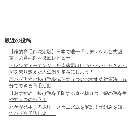
最近の投稿
【俺的育毛剤決定版】日本で唯一「リデンシル公式認
定」の育毛剤を徹底レビュー
トレンディーエンジェル斎藤司はいつからハゲた？若ハ
ゲを乗り越えた人生例を参考にしよう！
若ハゲ男性の抜け毛を減らす５つのおすすめ対策法！５
分でできる育毛活動！
【おすすめ】抜け毛を予防する食べ物３つ！髪の毛を生
やす５つの献立！
ハゲが発生する原理・メカニズムを解説！仕組みを知っ
てハゲを予防しよう！