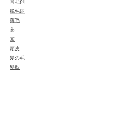
育毛剤
脱毛症
薄毛
薬
頭
頭皮
髪の毛
髪型