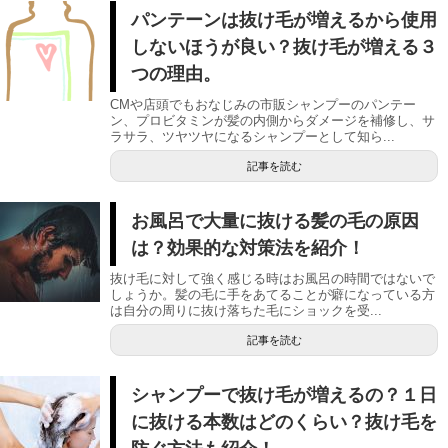
パンテーンは抜け毛が増えるから使用
しないほうが良い？抜け毛が増える３
つの理由。
CMや店頭でもおなじみの市販シャンプーのパンテー
ン、プロビタミンが髪の内側からダメージを補修し、サ
ラサラ、ツヤツヤになるシャンプーとして知ら...
記事を読む
お風呂で大量に抜ける髪の毛の原因
は？効果的な対策法を紹介！
抜け毛に対して強く感じる時はお風呂の時間ではないで
しょうか。髪の毛に手をあてることが癖になっている方
は自分の周りに抜け落ちた毛にショックを受...
記事を読む
シャンプーで抜け毛が増えるの？１日
に抜ける本数はどのくらい？抜け毛を