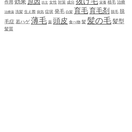
抜け毛
原因
効果
作用
植毛
治療
女性
対策
成分
坊主
栄養
育毛
育毛剤
発毛
脱
症状
生え際
洗髪
脱毛
治療薬
病気
白髪
薄毛
髪の毛
頭皮
髪型
毛症
若ハゲ
髪
薬
食べ物
髪質