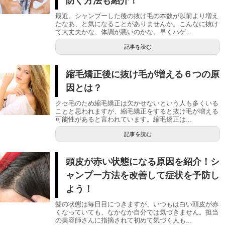
防ぐ方法も紹介！
最近、シャンプーした後の抜け毛の本数が以前より増え
たなあ、と気になることがありませんか。こんなに抜け
て大丈夫かな、体調が悪いのかな、早くハゲ...
記事を読む
縮毛矯正後に抜け毛が増える６つの原
因とは？
クセ毛のため縮毛矯正は欠かせないという人も多くいる
ことと思われますが、縮毛矯正をすると抜け毛が増える
可能性があると言われています。縮毛矯正は...
記事を読む
頭皮が赤い状態になる原因を紹介！シ
ャンプー方法を改善して症状を予防し
よう！
髪の状態は毎日目につきますが、いつもは白い頭皮が赤
くなっていても、なかなか自分では気づきません。担当
の美容師さんに指摘されて初めて気づく人も...