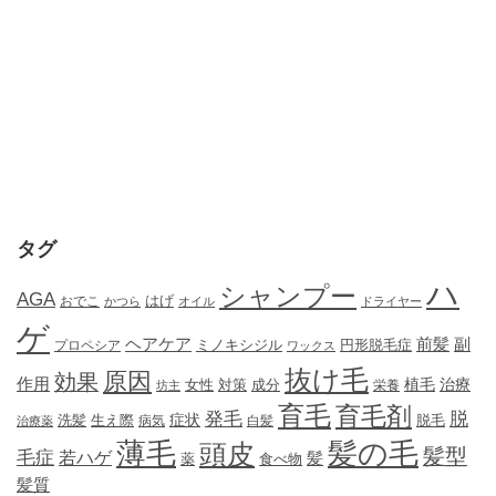
タグ
ハ
シャンプー
AGA
はげ
おでこ
かつら
オイル
ドライヤー
ゲ
ヘアケア
前髪
副
ミノキシジル
円形脱毛症
プロペシア
ワックス
抜け毛
原因
効果
作用
植毛
治療
女性
対策
成分
坊主
栄養
育毛
育毛剤
発毛
脱
症状
生え際
洗髪
脱毛
治療薬
病気
白髪
薄毛
髪の毛
頭皮
髪型
毛症
若ハゲ
髪
薬
食べ物
髪質