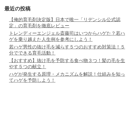
最近の投稿
【俺的育毛剤決定版】日本で唯一「リデンシル公式認
定」の育毛剤を徹底レビュー
トレンディーエンジェル斎藤司はいつからハゲた？若ハ
ゲを乗り越えた人生例を参考にしよう！
若ハゲ男性の抜け毛を減らす５つのおすすめ対策法！５
分でできる育毛活動！
【おすすめ】抜け毛を予防する食べ物３つ！髪の毛を生
やす５つの献立！
ハゲが発生する原理・メカニズムを解説！仕組みを知っ
てハゲを予防しよう！