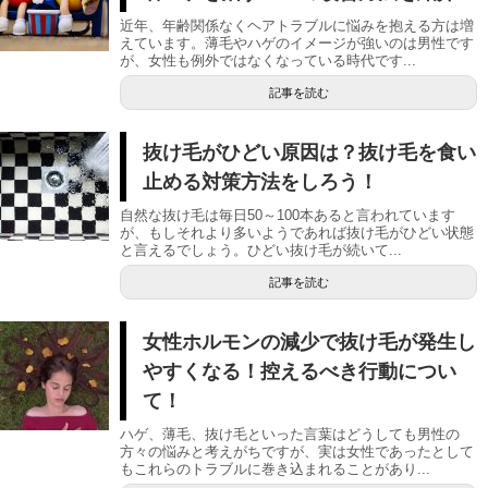
近年、年齢関係なくヘアトラブルに悩みを抱える方は増
えています。薄毛やハゲのイメージが強いのは男性です
が、女性も例外ではなくなっている時代です...
記事を読む
抜け毛がひどい原因は？抜け毛を食い
止める対策方法をしろう！
自然な抜け毛は毎日50～100本あると言われています
が、もしそれより多いようであれば抜け毛がひどい状態
と言えるでしょう。ひどい抜け毛が続いて...
記事を読む
女性ホルモンの減少で抜け毛が発生し
やすくなる！控えるべき行動につい
て！
ハゲ、薄毛、抜け毛といった言葉はどうしても男性の
方々の悩みと考えがちですが、実は女性であったとして
もこれらのトラブルに巻き込まれることがあり...