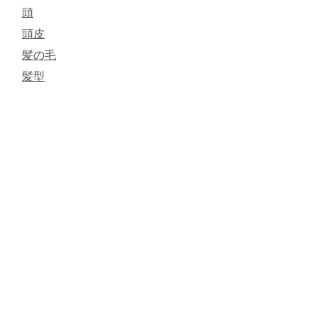
頭
頭皮
髪の毛
髪型