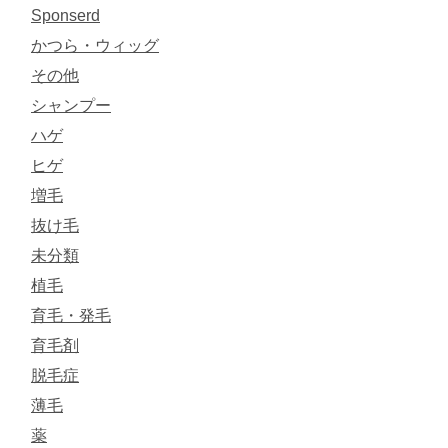
Sponserd
かつら・ウィッグ
その他
シャンプー
ハゲ
ヒゲ
増毛
抜け毛
未分類
植毛
育毛・発毛
育毛剤
脱毛症
薄毛
薬