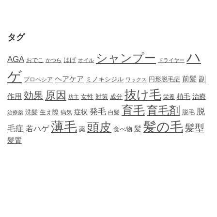
タグ
ハ
シャンプー
AGA
はげ
おでこ
かつら
オイル
ドライヤー
ゲ
ヘアケア
前髪
副
ミノキシジル
円形脱毛症
プロペシア
ワックス
抜け毛
原因
効果
作用
植毛
治療
女性
対策
成分
坊主
栄養
育毛
育毛剤
発毛
脱
症状
生え際
洗髪
脱毛
治療薬
病気
白髪
薄毛
髪の毛
頭皮
髪型
毛症
若ハゲ
髪
薬
食べ物
髪質