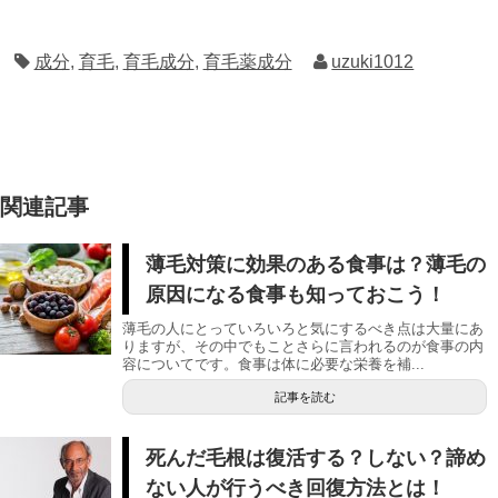
成分
,
育毛
,
育毛成分
,
育毛薬成分
uzuki1012
関連記事
薄毛対策に効果のある食事は？薄毛の
原因になる食事も知っておこう！
薄毛の人にとっていろいろと気にするべき点は大量にあ
りますが、その中でもことさらに言われるのが食事の内
容についてです。食事は体に必要な栄養を補...
記事を読む
死んだ毛根は復活する？しない？諦め
ない人が行うべき回復方法とは！