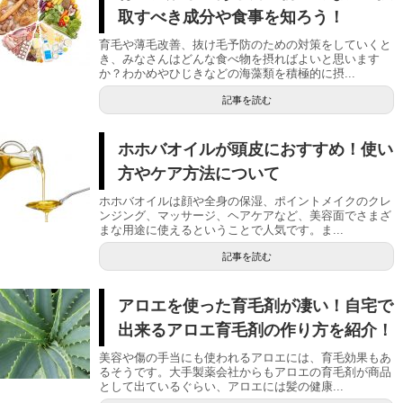
取すべき成分や食事を知ろう！
育毛や薄毛改善、抜け毛予防のための対策をしていくと
き、みなさんはどんな食べ物を摂ればよいと思います
か？わかめやひじきなどの海藻類を積極的に摂...
記事を読む
ホホバオイルが頭皮におすすめ！使い
方やケア方法について
ホホバオイルは顔や全身の保湿、ポイントメイクのクレ
ンジング、マッサージ、ヘアケアなど、美容面でさまざ
まな用途に使えるということで人気です。ま...
記事を読む
アロエを使った育毛剤が凄い！自宅で
出来るアロエ育毛剤の作り方を紹介！
美容や傷の手当にも使われるアロエには、育毛効果もあ
るそうです。大手製薬会社からもアロエの育毛剤が商品
として出ているぐらい、アロエには髪の健康...