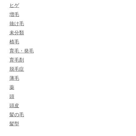
ヒゲ
増毛
抜け毛
未分類
植毛
育毛・発毛
育毛剤
脱毛症
薄毛
薬
頭
頭皮
髪の毛
髪型