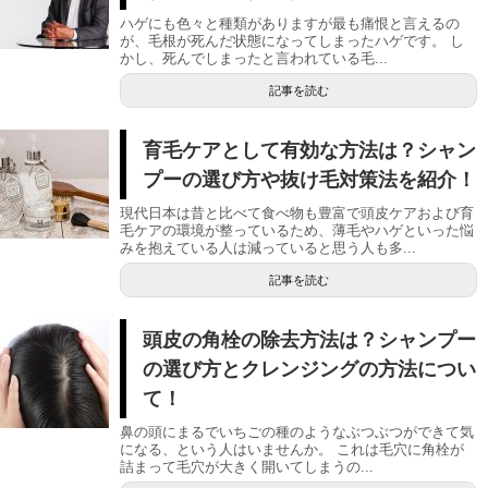
ハゲにも色々と種類がありますが最も痛恨と言えるの
が、毛根が死んだ状態になってしまったハゲです。 し
かし、死んでしまったと言われている毛...
記事を読む
育毛ケアとして有効な方法は？シャン
プーの選び方や抜け毛対策法を紹介！
現代日本は昔と比べて食べ物も豊富で頭皮ケアおよび育
毛ケアの環境が整っているため、薄毛やハゲといった悩
みを抱えている人は減っていると思う人も多...
記事を読む
頭皮の角栓の除去方法は？シャンプー
の選び方とクレンジングの方法につい
て！
鼻の頭にまるでいちごの種のようなぶつぶつができて気
になる、という人はいませんか。 これは毛穴に角栓が
詰まって毛穴が大きく開いてしまうの...