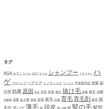
タグ
ハ
シャンプー
AGA
はげ
おでこ
かつら
オイル
ドライヤー
ゲ
ヘアケア
前髪
副
ミノキシジル
円形脱毛症
プロペシア
ワックス
抜け毛
原因
効果
作用
植毛
治療
女性
対策
成分
坊主
栄養
育毛
育毛剤
発毛
脱
症状
生え際
洗髪
脱毛
治療薬
病気
白髪
薄毛
髪の毛
頭皮
髪型
毛症
若ハゲ
髪
薬
食べ物