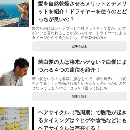
髪を自然乾燥させるメリットとデメリ
ットを紹介！ドライヤーを使うのとど
っちが良いの？
髪のためにはシャンプーした後ドライヤーで乾かした方
がいいと言われることが多いですが、ドライヤーによる
ダメージから守るためにも、自然乾燥の方が...
記事を読む
若白髪の人は将来ハゲない？白髪にま
つわる４つの迷信を紹介！
若白髪というのは非常に嫌なもので、学生時代に「白髪
生えてる！」と指摘されるといろんな人のからかいの的
となってしまうので、はっきり言って誰にも...
記事を読む
ヘアサイクル（毛周期）で脱毛が起き
るタイミングは？ヒゲや陰毛などにも
ヘアサイクルは存在する！