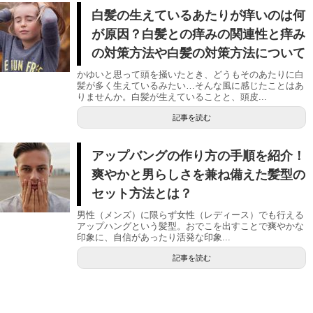
白髪の生えているあたりが痒いのは何
が原因？白髪との痒みの関連性と痒み
の対策方法や白髪の対策方法について
かゆいと思って頭を掻いたとき、どうもそのあたりに白
髪が多く生えているみたい…そんな風に感じたことはあ
りませんか。白髪が生えていることと、頭皮...
記事を読む
アップバングの作り方の手順を紹介！
爽やかと男らしさを兼ね備えた髪型の
セット方法とは？
男性（メンズ）に限らず女性（レディース）でも行える
アップハングという髪型。おでこを出すことで爽やかな
印象に、自信があったり活発な印象...
記事を読む