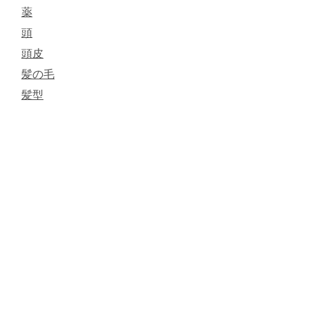
薬
頭
頭皮
髪の毛
髪型