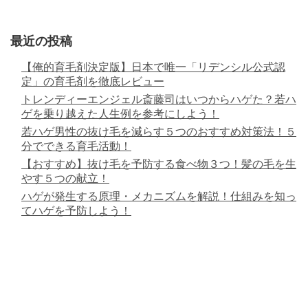
最近の投稿
【俺的育毛剤決定版】日本で唯一「リデンシル公式認
定」の育毛剤を徹底レビュー
トレンディーエンジェル斎藤司はいつからハゲた？若ハ
ゲを乗り越えた人生例を参考にしよう！
若ハゲ男性の抜け毛を減らす５つのおすすめ対策法！５
分でできる育毛活動！
【おすすめ】抜け毛を予防する食べ物３つ！髪の毛を生
やす５つの献立！
ハゲが発生する原理・メカニズムを解説！仕組みを知っ
てハゲを予防しよう！