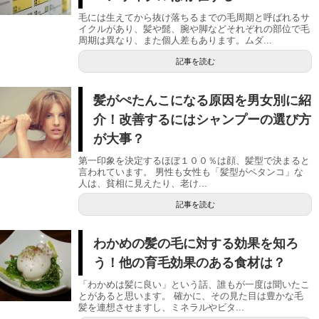
毛には生えてから抜け落ちるまでの毛周期と呼ばれるサ
イクルがあり、髪や髭、腕や脚などそれぞれの部位で毛
周期は異なり、また個人差もあります。ムダ...
記事を読む
髪がぺたんこになる原因を男女別に紹
介！改善するにはシャンプーの選び方
が大事？
第一印象を決定するほぼ１００％は顔、髪型で決まると
言われています。 男性も女性も「髪型がペタンコ」な
人は、貧相に見えたり、老け...
記事を読む
わかめの髪の毛に対する効果を知ろ
う！他の育毛効果のある食材は？
「わかめは髪に良い」という話、誰もが一度は聞いたこ
とがあると思います。 確かに、その見た目は豊かな毛
髪を連想させますし、ミネラルやビタ...