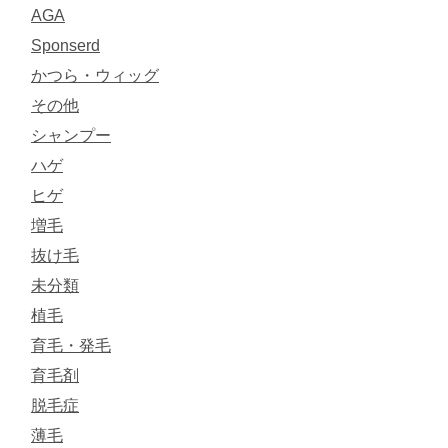
AGA
Sponserd
かつら・ウィッグ
その他
シャンプー
ハゲ
ヒゲ
増毛
抜け毛
未分類
植毛
育毛・発毛
育毛剤
脱毛症
薄毛