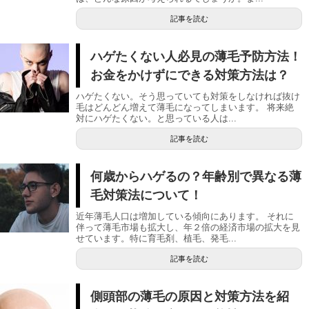
記事を読む
ハゲたくない人必見の薄毛予防方法！
お金をかけずにできる対策方法は？
ハゲたくない。そう思っていても対策をしなければ抜け
毛はどんどん増えて薄毛になってしまいます。 将来絶
対にハゲたくない。と思っている人は...
記事を読む
何歳からハゲるの？年齢別で異なる薄
毛対策法について！
近年薄毛人口は増加している傾向にあります。 それに
伴って薄毛市場も拡大し、年２倍の経済市場の拡大を見
せています。特に育毛剤、植毛、発毛...
記事を読む
側頭部の薄毛の原因と対策方法を紹