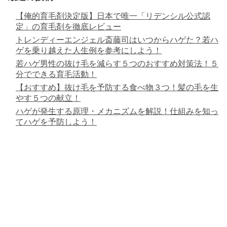
【俺的育毛剤決定版】日本で唯一「リデンシル公式認
定」の育毛剤を徹底レビュー
トレンディーエンジェル斎藤司はいつからハゲた？若ハ
ゲを乗り越えた人生例を参考にしよう！
若ハゲ男性の抜け毛を減らす５つのおすすめ対策法！５
分でできる育毛活動！
【おすすめ】抜け毛を予防する食べ物３つ！髪の毛を生
やす５つの献立！
ハゲが発生する原理・メカニズムを解説！仕組みを知っ
てハゲを予防しよう！