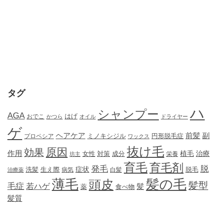
タグ
ハ
シャンプー
AGA
はげ
おでこ
かつら
オイル
ドライヤー
ゲ
ヘアケア
前髪
副
ミノキシジル
円形脱毛症
プロペシア
ワックス
抜け毛
原因
効果
作用
植毛
治療
女性
対策
成分
坊主
栄養
育毛
育毛剤
発毛
脱
症状
生え際
洗髪
脱毛
治療薬
病気
白髪
薄毛
髪の毛
頭皮
髪型
毛症
若ハゲ
髪
薬
食べ物
髪質