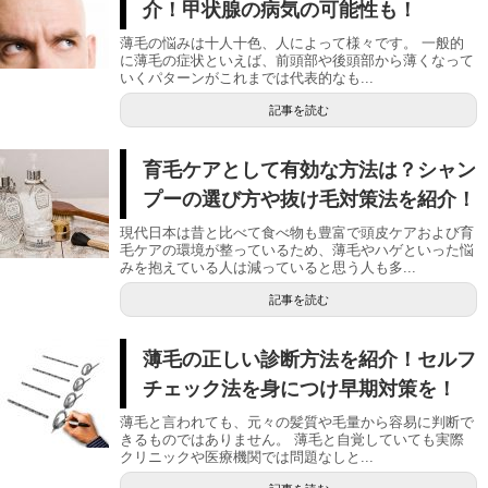
介！甲状腺の病気の可能性も！
薄毛の悩みは十人十色、人によって様々です。 一般的
に薄毛の症状といえば、前頭部や後頭部から薄くなって
いくパターンがこれまでは代表的なも...
記事を読む
育毛ケアとして有効な方法は？シャン
プーの選び方や抜け毛対策法を紹介！
現代日本は昔と比べて食べ物も豊富で頭皮ケアおよび育
毛ケアの環境が整っているため、薄毛やハゲといった悩
みを抱えている人は減っていると思う人も多...
記事を読む
薄毛の正しい診断方法を紹介！セルフ
チェック法を身につけ早期対策を！
薄毛と言われても、元々の髪質や毛量から容易に判断で
きるものではありません。 薄毛と自覚していても実際
クリニックや医療機関では問題なしと...