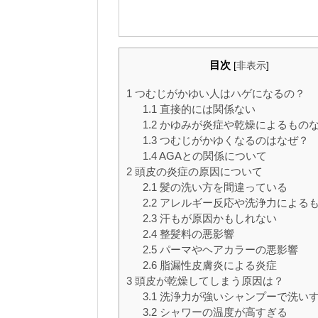
目次
[
非表示
]
1
つむじがかゆい人はハゲになるの？
1.1
直接的には関係ない
1.2
かゆみが炎症や乾燥によるもの
1.3
つむじがかゆくなるのはなぜ？
1.4
AGAとの関係について
2
頭皮の炎症の原因について
2.1
髪の洗い方を間違っている
2.2
アレルギー反応や洗浄力による
2.3
汗もが原因かもしれない
2.4
整髪料の悪影響
2.5
パーマやヘアカラーの悪影響
2.6
脂漏性皮膚炎による炎症
3
頭皮が乾燥してしまう原因は？
3.1
洗浄力が強いシャンプーで洗い
3.2
シャワーの温度が高すぎる