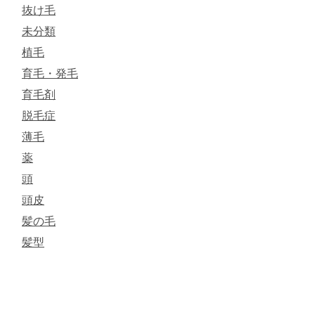
抜け毛
未分類
植毛
育毛・発毛
育毛剤
脱毛症
薄毛
薬
頭
頭皮
髪の毛
髪型