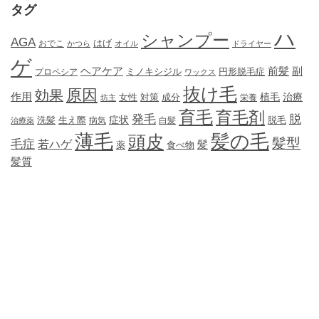
タグ
ハ
シャンプー
AGA
はげ
おでこ
かつら
オイル
ドライヤー
ゲ
ヘアケア
前髪
副
ミノキシジル
円形脱毛症
プロペシア
ワックス
抜け毛
原因
効果
作用
植毛
治療
女性
対策
成分
坊主
栄養
育毛
育毛剤
発毛
脱
症状
生え際
洗髪
脱毛
治療薬
病気
白髪
薄毛
髪の毛
頭皮
髪型
毛症
若ハゲ
髪
薬
食べ物
髪質