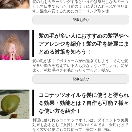
髪の毛をカラーリングするというのは身だしなみの一つ
として日本でも当たり前のように受け入れられておりま
す。髪色を変えるためにカラーリング剤を使...
記事を読む
髪の毛が多い人におすすめの髪型やヘ
アアレンジを紹介！髪の毛を綺麗にま
とめる対策を知ろう！
髪の毛が多くてボリュームが出過ぎてしまう、そんな髪
が多い悩みを抱えている人も少なくないでしょう。髪が
太く、乾燥毛やクセ毛だったりすると、髪が...
記事を読む
ココナッツオイルを髪に使うと得られ
る効果・効能とは？自作も可能？様々
な使い方を紹介！
料理に使われるココナッツオイルは、ダイエットや美肌
効果もあるとして女性に人気のオイルです。食用だけで
なく髪や頭皮にも直接使って、美髪・育毛効...