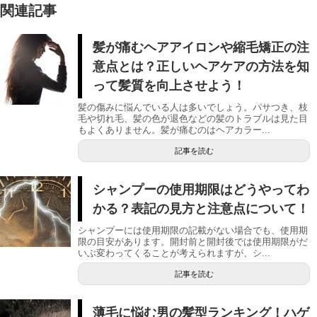
関連記事
髪が痛むヘアアイロンや縮毛矯正の注
意点とは？正しいヘアケアの方法を知
って髪質を向上させよう！
髪の傷みに悩んでいる人は多いでしょう。パサつき、枝
毛や切れ毛、髪の色が退色などの髪のトラブルは見た目
もよくありません。髪が痛むのはヘアカラー...
記事を読む
シャンプーの使用期限はどうやってわ
かる？表記の見方と注意点について！
シャンプーには使用期限の記載がない場合でも、使用期
限の目安があります。開封前と開封後では使用期限がだ
いぶ変わってくることが考えられますが、シ...
記事を読む
薄毛に悩む男の髪型ランキング！ハゲ