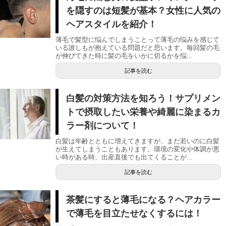
を隠すのは短髪が基本？女性に人気の
ヘアスタイルを紹介！
薄毛で髪型に悩んでしまうことって薄毛の悩みを感じて
いる誰しもが抱えている問題だと思います。毎回髪の毛
が伸びてきた時に髪の毛をいかに切るかを悩...
記事を読む
白髪の対策方法を知ろう！サプリメン
トで摂取したい栄養や綺麗に染まるカ
ラー剤について！
白髪は年齢とともに増えてきますが、まだ若いのに白髪
が生えてしまうこともあります。環境の変化や体調が悪
い時がある時、出産直後でも出てくることが...
記事を読む
茶髪にすると薄毛になる？ヘアカラー
で薄毛を目立たせなくするには！