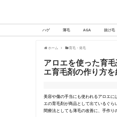
ハゲ
薄毛
AGA
抜け毛
ホーム
育毛・発毛
アロエを使った育毛
エ育毛剤の作り方を
美容や傷の手当にも使われるアロエに
エの育毛剤が商品として出ているぐら
間療法としても薄毛の改善に、手作り