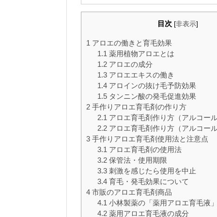
目次
[
非表示
]
1
アロエの働きと育毛効果
1.1
薬用植物アロエとは
1.2
アロエの成分
1.3
アロエエキスの働き
1.4
アロインの抜け毛予防効果
1.5
タンニン酸の発毛促進効果
2
手作りアロエ育毛剤の作り方
2.1
アロエ育毛剤作り方（アルコー
2.2
アロエ育毛剤作り方（アルコー
3
手作りアロエ育毛剤使用法と注意点
3.1
アロエ育毛剤の使用法
3.2
保管法・使用期限
3.3
刺激を感じたら使用を中止
3.4
育毛・発毛効果について
4
市販のアロエ育毛剤商品
4.1
小林製薬の「薬用アロエ育毛液
4.2
薬用アロエ育毛液の成分