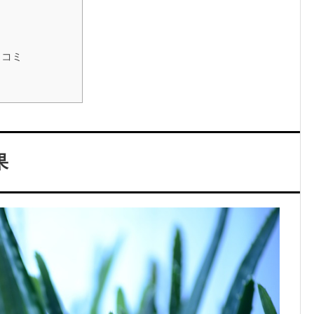
ト
口コミ
果