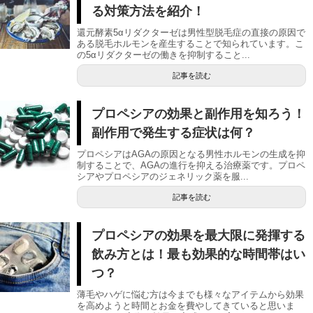
る対策方法を紹介！
還元酵素5αリダクターゼは男性型脱毛症の直接の原因で
ある脱毛ホルモンを産生することで知られています。こ
の5αリダクターゼの働きを抑制すること...
記事を読む
プロペシアの効果と副作用を知ろう！
副作用で発生する症状は何？
プロペシアはAGAの原因となる男性ホルモンの生成を抑
制することで、AGAの進行を抑える治療薬です。プロペ
シアやプロペシアのジェネリック薬を服...
記事を読む
プロペシアの効果を最大限に発揮する
飲み方とは！最も効果的な時間帯はい
つ？
薄毛やハゲに悩む方は今までも様々なアイテムから効果
を高めようと時間とお金を費やしてきていると思いま