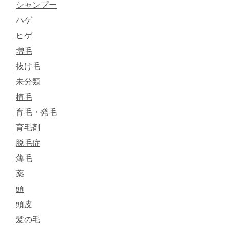
シャンプー
ハゲ
ヒゲ
増毛
抜け毛
未分類
植毛
育毛・発毛
育毛剤
脱毛症
薄毛
薬
頭
頭皮
髪の毛