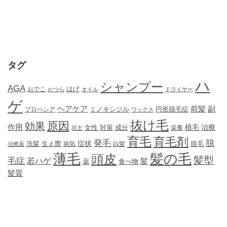
タグ
ハ
シャンプー
AGA
はげ
おでこ
かつら
オイル
ドライヤー
ゲ
ヘアケア
前髪
副
ミノキシジル
円形脱毛症
プロペシア
ワックス
抜け毛
原因
効果
作用
植毛
治療
女性
対策
成分
坊主
栄養
育毛
育毛剤
発毛
脱
症状
生え際
洗髪
脱毛
治療薬
病気
白髪
薄毛
髪の毛
頭皮
髪型
毛症
若ハゲ
髪
薬
食べ物
髪質