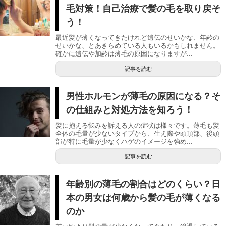
毛対策！自己治療で髪の毛を取り戻そ
う！
最近髪が薄くなってきたけれど遺伝のせいかな、年齢の
せいかな、とあきらめている人もいるかもしれません。
確かに遺伝や加齢は薄毛の原因になりますが...
記事を読む
男性ホルモンが薄毛の原因になる？そ
の仕組みと対処方法を知ろう！
髪に抱える悩みを訴える人の症状は様々です。薄毛も髪
全体の毛量が少ないタイプから、生え際や頭頂部、後頭
部が特に毛量が少なくハゲのイメージを強め...
記事を読む
年齢別の薄毛の割合はどのくらい？日
本の男女は何歳から髪の毛が薄くなる
のか