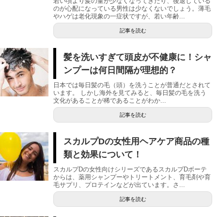
若い頃より髪の量が少なくなってきたり、後退している
のが心配になっている男性は少なくないでしょう。薄毛
やハゲは老化現象の一症状ですが、若い年齢...
記事を読む
髪を洗いすぎて頭皮が不健康に！シャ
ンプーは何日間隔が理想的？
日本では毎日髪の毛（頭）を洗うことが普通だとされて
います。 しかし海外を見てみると、毎日髪の毛を洗う
文化があることが稀であることがわか...
記事を読む
スカルプDの女性用ヘアケア商品の種
類と効果について！
スカルプDの女性向けシリーズであるスカルプDボーテ
からは、薬用シャンプーやトリートメント、育毛剤や育
毛サプリ、プロテインなどが出ています。さ...
記事を読む