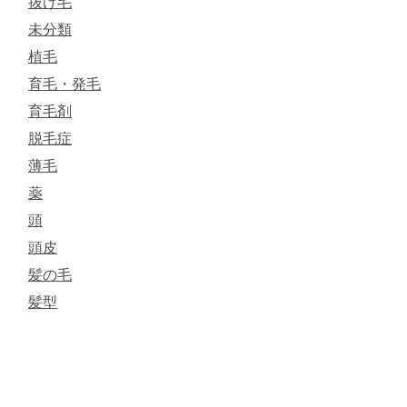
抜け毛
未分類
植毛
育毛・発毛
育毛剤
脱毛症
薄毛
薬
頭
頭皮
髪の毛
髪型