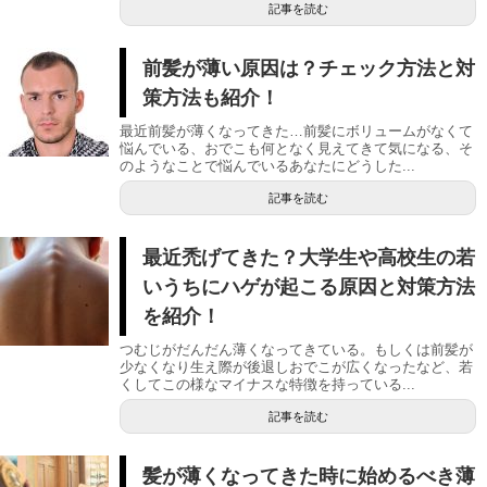
記事を読む
前髪が薄い原因は？チェック方法と対
策方法も紹介！
最近前髪が薄くなってきた…前髪にボリュームがなくて
悩んでいる、おでこも何となく見えてきて気になる、そ
のようなことで悩んでいるあなたにどうした...
記事を読む
最近禿げてきた？大学生や高校生の若
いうちにハゲが起こる原因と対策方法
を紹介！
つむじがだんだん薄くなってきている。もしくは前髪が
少なくなり生え際が後退しおでこが広くなったなど、若
くしてこの様なマイナスな特徴を持っている...
記事を読む
髪が薄くなってきた時に始めるべき薄