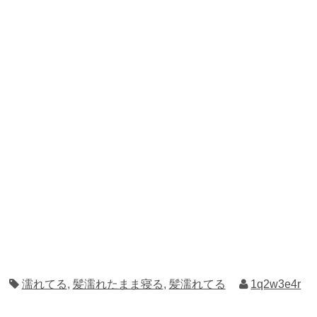
濡れてる
,
髪濡れたまま寝る
,
髪濡れてる
1q2w3e4r