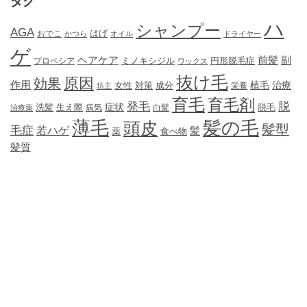
タグ
ハ
シャンプー
AGA
はげ
おでこ
かつら
オイル
ドライヤー
ゲ
ヘアケア
前髪
副
ミノキシジル
円形脱毛症
プロペシア
ワックス
抜け毛
原因
効果
作用
植毛
治療
女性
対策
成分
坊主
栄養
育毛
育毛剤
発毛
脱
症状
生え際
洗髪
脱毛
治療薬
病気
白髪
薄毛
髪の毛
頭皮
髪型
毛症
若ハゲ
髪
薬
食べ物
髪質