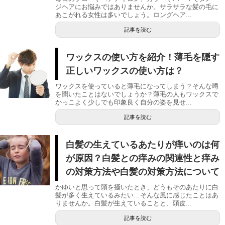
ジヘアにお悩みではありませんか。サラサラな髪の毛に
あこがれる女性は多いでしょう。ロングヘア...
記事を読む
ワックスの使い方を紹介！薄毛を隠す
正しいワックスの使い方は？
ワックスを使っていると薄毛になってしまう？そんな噂
を聞いたことはないでしょうか？薄毛の人もワックスで
かっこよく少しでも印象良く自分の姿を見せ...
記事を読む
白髪の生えているあたりが痒いのは何
が原因？白髪との痒みの関連性と痒み
の対策方法や白髪の対策方法について
かゆいと思って頭を掻いたとき、どうもそのあたりに白
髪が多く生えているみたい…そんな風に感じたことはあ
りませんか。白髪が生えていることと、頭皮...
記事を読む