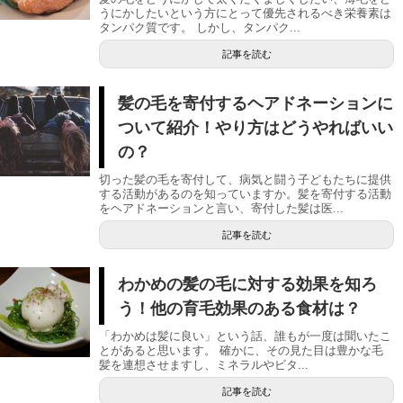
うにかしたいという方にとって優先されるべき栄養素は
タンパク質です。 しかし、タンパク...
記事を読む
髪の毛を寄付するヘアドネーションに
ついて紹介！やり方はどうやればいい
の？
切った髪の毛を寄付して、病気と闘う子どもたちに提供
する活動があるのを知っていますか。髪を寄付する活動
をヘアドネーションと言い、寄付した髪は医...
記事を読む
わかめの髪の毛に対する効果を知ろ
う！他の育毛効果のある食材は？
「わかめは髪に良い」という話、誰もが一度は聞いたこ
とがあると思います。 確かに、その見た目は豊かな毛
髪を連想させますし、ミネラルやビタ...
記事を読む