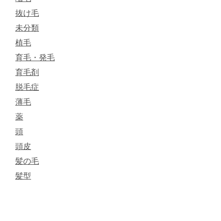
抜け毛
未分類
植毛
育毛・発毛
育毛剤
脱毛症
薄毛
薬
頭
頭皮
髪の毛
髪型