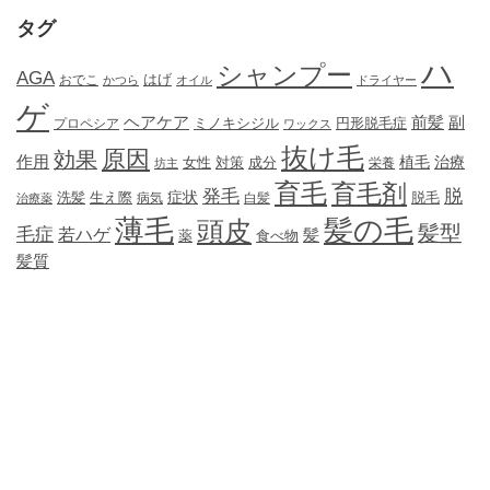
タグ
ハ
シャンプー
AGA
はげ
おでこ
かつら
オイル
ドライヤー
ゲ
ヘアケア
前髪
副
ミノキシジル
円形脱毛症
プロペシア
ワックス
抜け毛
原因
効果
作用
植毛
治療
女性
対策
成分
坊主
栄養
育毛
育毛剤
発毛
脱
症状
生え際
洗髪
脱毛
治療薬
病気
白髪
薄毛
髪の毛
頭皮
髪型
毛症
若ハゲ
髪
薬
食べ物
髪質