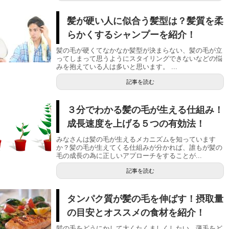
髪が硬い人に似合う髪型は？髪質を柔
らかくするシャンプーを紹介！
髪の毛が硬くてなかなか髪型が決まらない、髪の毛が立
ってしまって思うようにスタイリングできないなどの悩
みを抱えている人は多いと思います。 ...
記事を読む
３分でわかる髪の毛が生える仕組み！
成長速度を上げる５つの有効法！
みなさんは髪の毛が生えるメカニズムを知っています
か？髪の毛が生えてくる仕組みが分かれば、誰もが髪の
毛の成長の為に正しいアプローチをすることが...
記事を読む
タンパク質が髪の毛を伸ばす！摂取量
の目安とオススメの食材を紹介！
髪の毛をどうにかして太くたくましくしたい、薄毛をど