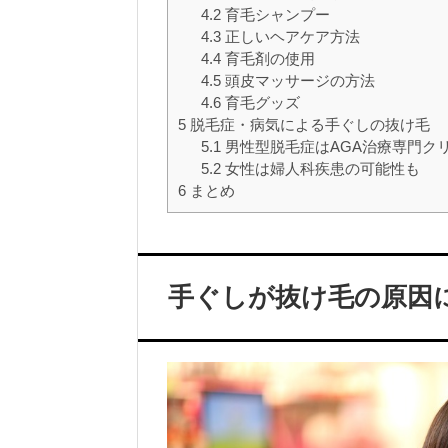
4.2
育毛シャンプー
4.3
正しいヘアケア方法
4.4
育毛剤の使用
4.5
頭皮マッサージの方法
4.6
育毛グッズ
5
脱毛症・病気による手ぐしの抜け毛
5.1
男性型脱毛症はAGA治療専門ク
5.2
女性は婦人科疾患の可能性も
6
まとめ
手ぐしが抜け毛の原因