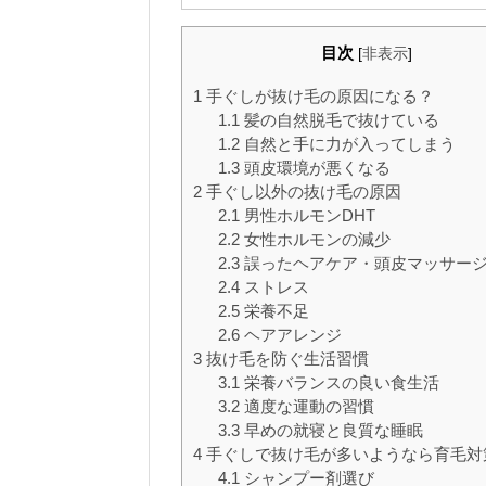
目次
[
非表示
]
1
手ぐしが抜け毛の原因になる？
1.1
髪の自然脱毛で抜けている
1.2
自然と手に力が入ってしまう
1.3
頭皮環境が悪くなる
2
手ぐし以外の抜け毛の原因
2.1
男性ホルモンDHT
2.2
女性ホルモンの減少
2.3
誤ったヘアケア・頭皮マッサー
2.4
ストレス
2.5
栄養不足
2.6
ヘアアレンジ
3
抜け毛を防ぐ生活習慣
3.1
栄養バランスの良い食生活
3.2
適度な運動の習慣
3.3
早めの就寝と良質な睡眠
4
手ぐしで抜け毛が多いようなら育毛対
4.1
シャンプー剤選び