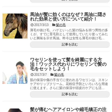
馬油が髪に効くのはなぜ？馬油に隠さ
れた効果と使い方について紹介！
2017/3/13
髪の毛
薄毛や抜け毛、ハゲといった髪の悩みを持つ男性の多
くが、すでに育毛剤として使用していたり使ってみた
いと興味を示す馬油。昨今は女性も薄毛や抜け毛...
記事を読む
ワセリンを使って髪を綺麗にする方
法！ワックス代わりにワセリンで髪の
毛をセットしよう！
2017/3/7
髪の毛
肌の保湿や傷の手当てに使われるワセリンは、スキン
ケアやリップクリーム、花粉症予防といろいろな用途
に使えます。さらに髪の保湿や頭皮のケアにも活...
記事を読む
髪が痛むヘアアイロンや縮毛矯正の注