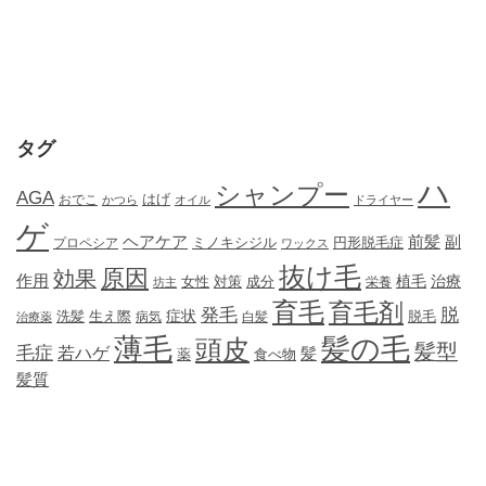
タグ
ハ
シャンプー
AGA
はげ
おでこ
かつら
オイル
ドライヤー
ゲ
ヘアケア
前髪
副
ミノキシジル
円形脱毛症
プロペシア
ワックス
抜け毛
原因
効果
作用
植毛
治療
女性
対策
成分
坊主
栄養
育毛
育毛剤
発毛
脱
症状
生え際
洗髪
脱毛
治療薬
病気
白髪
薄毛
髪の毛
頭皮
髪型
毛症
若ハゲ
髪
薬
食べ物
髪質