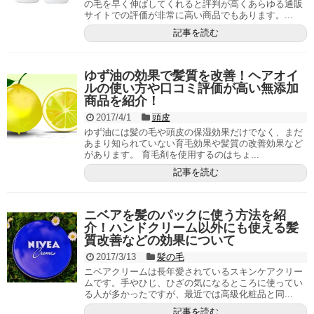
の毛を早く伸ばしてくれると評判が高くあらゆる通販
サイトでの評価が非常に高い商品でもあります。...
記事を読む
ゆず油の効果で髪質を改善！ヘアオイ
ルの使い方や口コミ評価が高い無添加
商品を紹介！
2017/4/1
頭皮
ゆず油には髪の毛や頭皮の保湿効果だけでなく、まだ
あまり知られていない育毛効果や髪質の改善効果など
があります。 育毛剤を使用するのはちょ...
記事を読む
ニベアを髪のパックに使う方法を紹
介！ハンドクリーム以外にも使える髪
質改善などの効果について
2017/3/13
髪の毛
ニベアクリームは長年愛されているスキンケアクリー
ムです。手やひじ、ひざの気になるところに使ってい
る人が多かったですが、最近では高級化粧品と同...
記事を読む