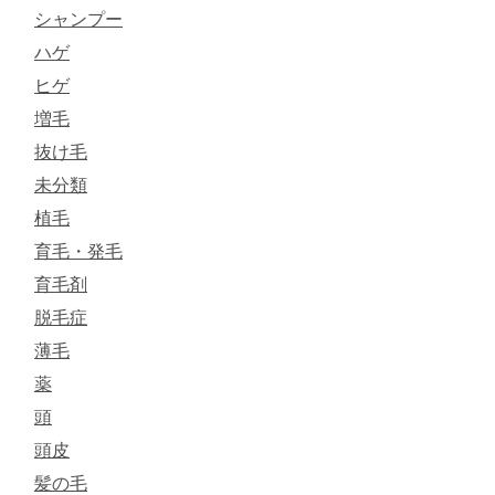
シャンプー
ハゲ
ヒゲ
増毛
抜け毛
未分類
植毛
育毛・発毛
育毛剤
脱毛症
薄毛
薬
頭
頭皮
髪の毛