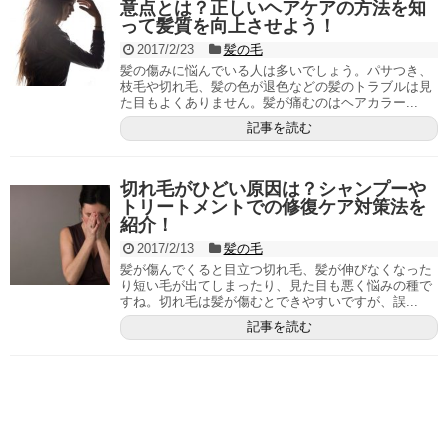
意点とは？正しいヘアケアの方法を知
って髪質を向上させよう！
2017/2/23
髪の毛
髪の傷みに悩んでいる人は多いでしょう。パサつき、
枝毛や切れ毛、髪の色が退色などの髪のトラブルは見
た目もよくありません。髪が痛むのはヘアカラー...
記事を読む
切れ毛がひどい原因は？シャンプーや
トリートメントでの修復ケア対策法を
紹介！
2017/2/13
髪の毛
髪が傷んでくると目立つ切れ毛、髪が伸びなくなった
り短い毛が出てしまったり、見た目も悪く悩みの種で
すね。切れ毛は髪が傷むとできやすいですが、誤...
記事を読む