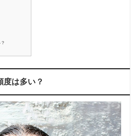
い？
頻度は多い？