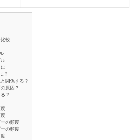
で比較
ル
ブル
因に
に？
毛と関係する？
ゲの原因？
なる？
頻度
頻度
プーの頻度
プーの頻度
頻度