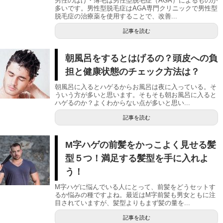
男性のはげ・薄毛は男性型脱毛症（AGA）によるものが
多いです。男性型脱毛症はAGA専門クリニックで男性型
脱毛症の治療薬を使用することで、改善...
記事を読む
朝風呂をするとはげるの？頭皮への負
担と健康状態のチェック方法は？
朝風呂に入るとハゲるからお風呂は夜に入っている。そ
ういう方が多いと思います。そもそも朝お風呂に入ると
ハゲるのか？よくわからない点が多いと思い...
記事を読む
M字ハゲの前髪をかっこよく見せる髪
型５つ！満足する髪型を手に入れよ
う！
M字ハゲに悩んでいる人にとって、前髪をどうセットす
るか悩みの種ですよね。最近はM字前髪も男女ともに注
目されていますが、髪型よりもまず髪の量を...
記事を読む