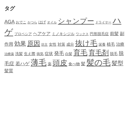
タグ
ハ
シャンプー
AGA
はげ
おでこ
かつら
オイル
ドライヤー
ゲ
ヘアケア
前髪
副
ミノキシジル
円形脱毛症
プロペシア
ワックス
抜け毛
原因
効果
作用
植毛
治療
女性
対策
成分
坊主
栄養
育毛
育毛剤
発毛
脱
症状
生え際
洗髪
脱毛
治療薬
病気
白髪
薄毛
髪の毛
頭皮
髪型
毛症
若ハゲ
髪
薬
食べ物
髪質