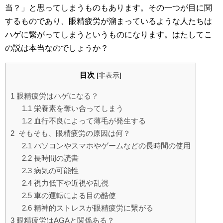
当？」と思ってしまうものもあります。その一つが目に関
するものであり、眼精疲労が溜まっているような人たちは
ハゲに繋がってしまうというものになります。はたしてこ
の説は本当なのでしょうか？
目次
[
非表示
]
1
眼精疲労はハゲになる？
1.1
栄養素を奪い合ってしまう
1.2
血行不良によって薄毛が発生する
2
そもそも、眼精疲労の原因は何？
2.1
パソコンやスマホやゲームなどの長時間の使用
2.2
長時間の読書
2.3
病気の可能性
2.4
視力低下や近視や乱視
2.5
車の運転による目の酷使
2.6
精神的ストレスが眼精疲労に繋がる
3
眼精疲労はAGAと関係ある？