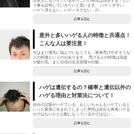
日本人にもハゲているかっこいい男性は存在する！とい
う事を証明していきたいと思います。 ハゲ＝ダサい、
ハゲ＝冴えない、ハゲ＝モテない、の...
記事を読む
意外と多いハゲる人の特徴と共通点！
こんな人は要注意！
今はまだ薄毛に悩んでいなくても、将来禿げやすそうな
人の特徴というのがあります。 禿げる人の特徴は頭皮
や髪の毛、また日頃の生活習慣や行動...
記事を読む
ハゲは遺伝するの？確率と遺伝以外の
ハゲる理由と対策法について！
自分の父親がハゲている、おじいちゃんもハゲていると
いった家系に生まれてしまった男性は自分も将来ハゲる
のではないかと心配になっているのではない...
記事を読む