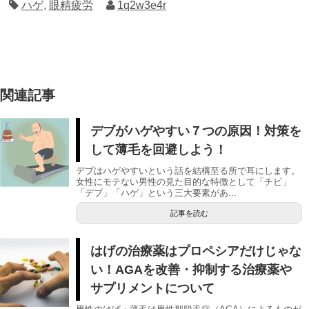
ハゲ
,
眼精疲労
1q2w3e4r
関連記事
デブがハゲやすい７つの原因！対策を
して薄毛を回避しよう！
デブはハゲやすいという話を結構至る所で耳にします。
女性にモテない男性の見た目的な特徴として「チビ」
「デブ」「ハゲ」という三大要素があ...
記事を読む
はげの治療薬はプロペシアだけじゃな
い！AGAを改善・抑制する治療薬や
サプリメントについて