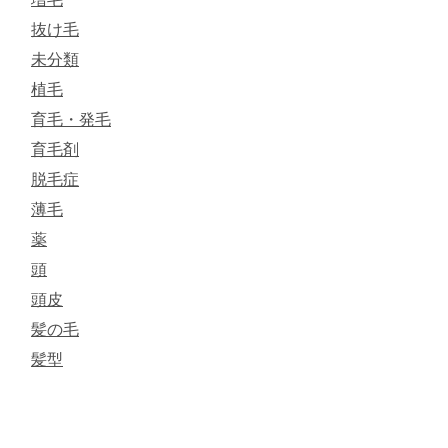
抜け毛
未分類
植毛
育毛・発毛
育毛剤
脱毛症
薄毛
薬
頭
頭皮
髪の毛
髪型