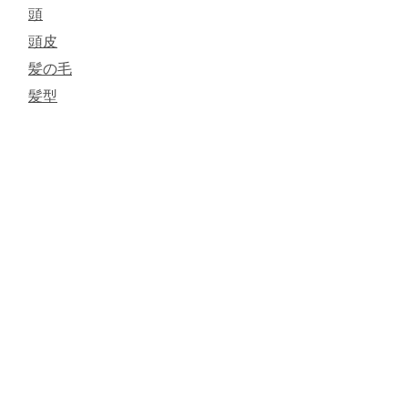
頭
頭皮
髪の毛
髪型