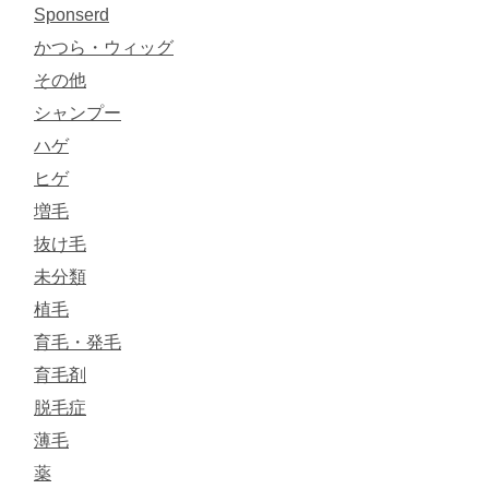
Sponserd
かつら・ウィッグ
その他
シャンプー
ハゲ
ヒゲ
増毛
抜け毛
未分類
植毛
育毛・発毛
育毛剤
脱毛症
薄毛
薬