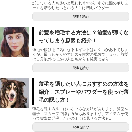
試している人も多いと思われますが、すぐに髪のボリュ
ームを増やしたいという人には増毛パウダー...
記事を読む
前髪を増毛する方法は？前髪が薄くな
ってしまう原因も紹介！
薄毛や抜け毛で気になるポイントはいくつかあるでしょ
うが、最もわかりやすいのが前髪の現象でしょう。前髪
は自分以外にほかの人たちからも確実にみら...
記事を読む
薄毛を隠したい人におすすめの方法を
紹介！スプレーやパウダーを使った薄
毛の隠し方！
薄毛を隠す方法にはいろいろな方法があります。髪型や
帽子、スカーフで隠す方法もありますが、アイテムを使
って実際に発毛したかのように見せる方法も...
記事を読む