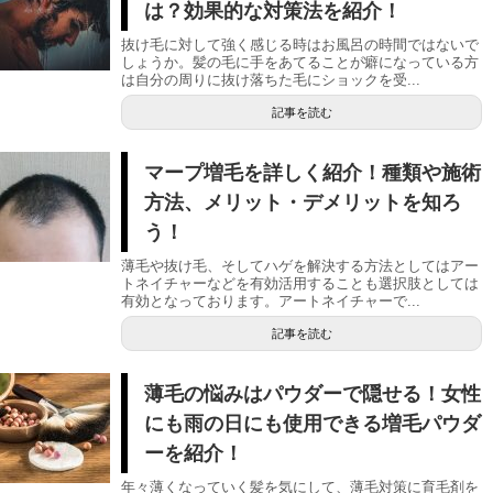
は？効果的な対策法を紹介！
抜け毛に対して強く感じる時はお風呂の時間ではないで
しょうか。髪の毛に手をあてることが癖になっている方
は自分の周りに抜け落ちた毛にショックを受...
記事を読む
マープ増毛を詳しく紹介！種類や施術
方法、メリット・デメリットを知ろ
う！
薄毛や抜け毛、そしてハゲを解決する方法としてはアー
トネイチャーなどを有効活用することも選択肢としては
有効となっております。アートネイチャーで...
記事を読む
薄毛の悩みはパウダーで隠せる！女性
にも雨の日にも使用できる増毛パウダ
ーを紹介！
年々薄くなっていく髪を気にして、薄毛対策に育毛剤を