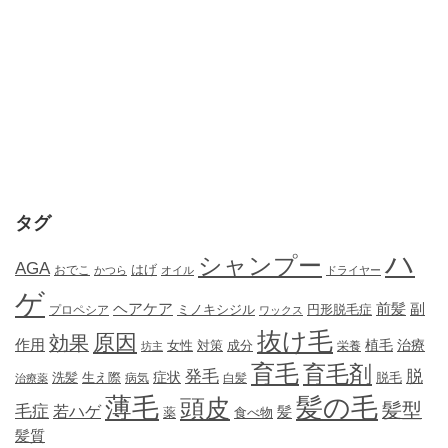
タグ
ハ
シャンプー
AGA
はげ
おでこ
かつら
オイル
ドライヤー
ゲ
ヘアケア
前髪
副
ミノキシジル
円形脱毛症
プロペシア
ワックス
抜け毛
原因
効果
作用
植毛
治療
女性
対策
成分
坊主
栄養
育毛
育毛剤
発毛
脱
症状
生え際
洗髪
脱毛
治療薬
病気
白髪
薄毛
髪の毛
頭皮
髪型
毛症
若ハゲ
髪
薬
食べ物
髪質