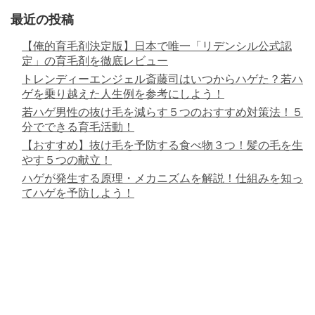
最近の投稿
【俺的育毛剤決定版】日本で唯一「リデンシル公式認
定」の育毛剤を徹底レビュー
トレンディーエンジェル斎藤司はいつからハゲた？若ハ
ゲを乗り越えた人生例を参考にしよう！
若ハゲ男性の抜け毛を減らす５つのおすすめ対策法！５
分でできる育毛活動！
【おすすめ】抜け毛を予防する食べ物３つ！髪の毛を生
やす５つの献立！
ハゲが発生する原理・メカニズムを解説！仕組みを知っ
てハゲを予防しよう！