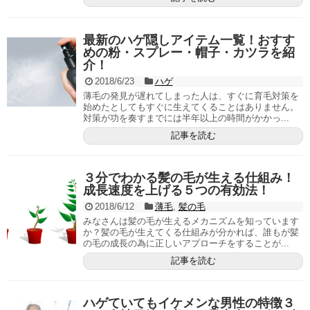
最新のハゲ隠しアイテム一覧！おすす
めの粉・スプレー・帽子・カツラを紹
介！
2018/6/23
ハゲ
薄毛の発見が遅れてしまった人は、すぐに育毛対策を
始めたとしてもすぐに生えてくることはありません。
対策が功を奏すまでには半年以上の時間がかかっ...
記事を読む
３分でわかる髪の毛が生える仕組み！
成長速度を上げる５つの有効法！
2018/6/12
薄毛
,
髪の毛
みなさんは髪の毛が生えるメカニズムを知っています
か？髪の毛が生えてくる仕組みが分かれば、誰もが髪
の毛の成長の為に正しいアプローチをすることが...
記事を読む
ハゲていてもイケメンな男性の特徴３