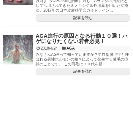
以前までAGAの薄毛治療に対してAランクの治療法と
して活用されてきたミノキシジル外用薬を用いた治療
法。2017年の日本皮膚科学会ガイドライン...
記事を読む
AGA進行の原因となる行動１０選！ハ
ゲになりたくない若者必見！
2018/4/24
AGA
みなさんAGAって知っていますか？男性型脱毛症と呼
ばれる男性ホルモンの働きによって発生する薄毛の症
状のことです。 この薄毛は３０代を超...
記事を読む