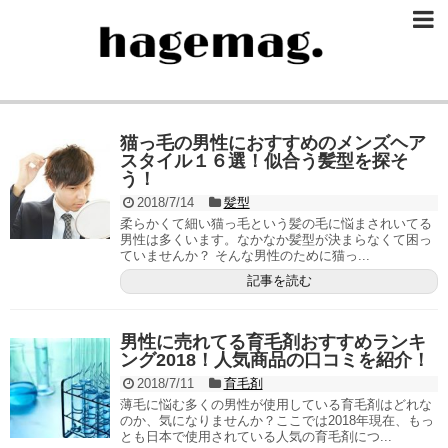
猫っ毛の男性におすすめのメンズヘア
スタイル１６選！似合う髪型を探そ
う！
2018/7/14
髪型
柔らかくて細い猫っ毛という髪の毛に悩まされいてる
男性は多くいます。なかなか髪型が決まらなくて困っ
ていませんか？ そんな男性のために猫っ...
記事を読む
男性に売れてる育毛剤おすすめランキ
ング2018！人気商品の口コミを紹介！
2018/7/11
育毛剤
薄毛に悩む多くの男性が使用している育毛剤はどれな
のか、気になりませんか？ここでは2018年現在、もっ
とも日本で使用されている人気の育毛剤につ...