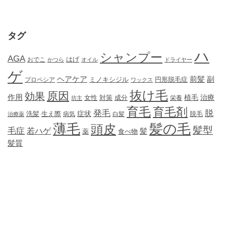
タグ
ハ
シャンプー
AGA
はげ
おでこ
かつら
オイル
ドライヤー
ゲ
ヘアケア
前髪
副
ミノキシジル
円形脱毛症
プロペシア
ワックス
抜け毛
原因
効果
作用
植毛
治療
女性
対策
成分
坊主
栄養
育毛
育毛剤
発毛
脱
症状
生え際
洗髪
脱毛
治療薬
病気
白髪
薄毛
髪の毛
頭皮
髪型
毛症
若ハゲ
髪
薬
食べ物
髪質