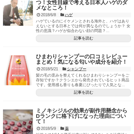
つ！女性目線で考える日本人ハゲのダ
メなところ！
2018/6/8
ハゲ
ハゲているのにイケメンとされる海外と、ハゲはあり
えないとする日本とでは何が異なるのでしょうか？ 女
性の意識？ハゲが似合わない顔の問題？...
記事を読む
ひまわりシャンプーの口コミレビュー
まとめ！気になる匂いや成分を紹介！
2018/5/21
シャンプー
髪の毛の歪みを整えてくれるひまわりシャンプーをご
存知ですか？クラシエから発売されているヒット商品
です。使用感も香りも春夏にぴったりで人気とな...
記事を読む
ミノキシジルの効果が副作用懸念から
Dランクに格下げになった理由につい
て！
2018/5/9
薬