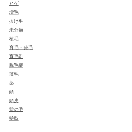
ヒゲ
増毛
抜け毛
未分類
植毛
育毛・発毛
育毛剤
脱毛症
薄毛
薬
頭
頭皮
髪の毛
髪型