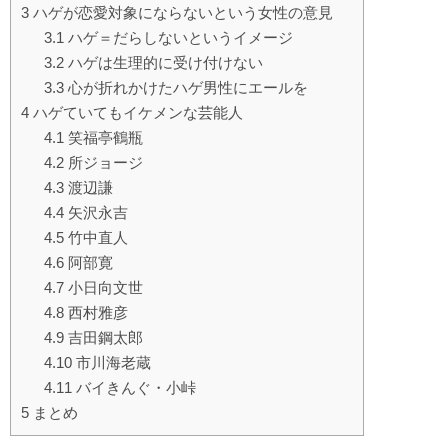
3
ハゲが恋愛対象にならないという女性の意見
3.1
ハゲ＝だらしないというイメージ
3.2
ハゲは生理的に受け付けない
3.3
心が折れかけたハゲ男性にエールを
4
ハゲていてもイケメンな芸能人
4.1
笑福亭鶴瓶
4.2
所ジョージ
4.3
渡辺謙
4.4
矢沢永吉
4.5
竹中直人
4.6
阿部寛
4.7
小日向文世
4.8
西村雅彦
4.9
吉田鋼太郎
4.10
市川海老蔵
4.11
バイきんぐ・小峠
5
まとめ