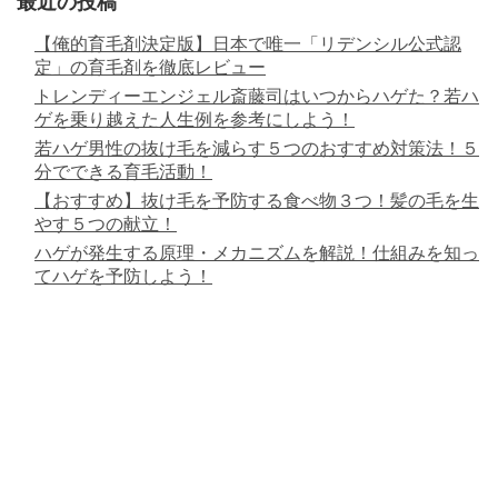
最近の投稿
【俺的育毛剤決定版】日本で唯一「リデンシル公式認
定」の育毛剤を徹底レビュー
トレンディーエンジェル斎藤司はいつからハゲた？若ハ
ゲを乗り越えた人生例を参考にしよう！
若ハゲ男性の抜け毛を減らす５つのおすすめ対策法！５
分でできる育毛活動！
【おすすめ】抜け毛を予防する食べ物３つ！髪の毛を生
やす５つの献立！
ハゲが発生する原理・メカニズムを解説！仕組みを知っ
てハゲを予防しよう！