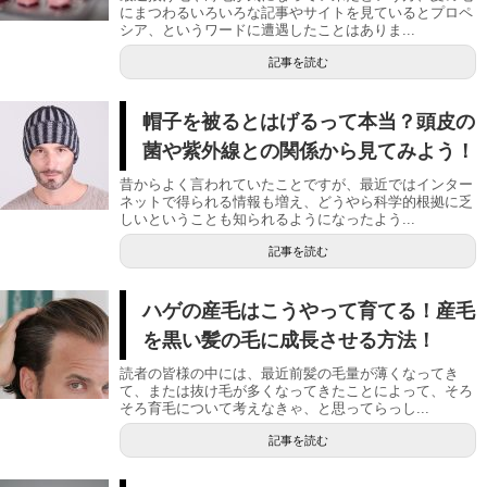
にまつわるいろいろな記事やサイトを見ているとプロペ
シア、というワードに遭遇したことはありま...
記事を読む
帽子を被るとはげるって本当？頭皮の
菌や紫外線との関係から見てみよう！
昔からよく言われていたことですが、最近ではインター
ネットで得られる情報も増え、どうやら科学的根拠に乏
しいということも知られるようになったよう...
記事を読む
ハゲの産毛はこうやって育てる！産毛
を黒い髪の毛に成長させる方法！
読者の皆様の中には、最近前髪の毛量が薄くなってき
て、または抜け毛が多くなってきたことによって、そろ
そろ育毛について考えなきゃ、と思ってらっし...
記事を読む