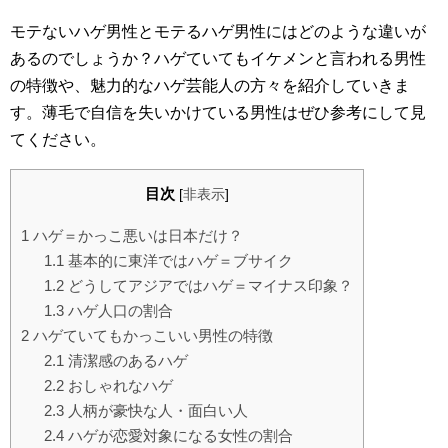
モテないハゲ男性とモテるハゲ男性にはどのような違いが
あるのでしょうか？ハゲていてもイケメンと言われる男性
の特徴や、魅力的なハゲ芸能人の方々を紹介していきま
す。薄毛で自信を失いかけている男性はぜひ参考にして見
てください。
目次
[
非表示
]
1
ハゲ＝かっこ悪いは日本だけ？
1.1
基本的に東洋ではハゲ＝ブサイク
1.2
どうしてアジアではハゲ＝マイナス印象？
1.3
ハゲ人口の割合
2
ハゲていてもかっこいい男性の特徴
2.1
清潔感のあるハゲ
2.2
おしゃれなハゲ
2.3
人柄が豪快な人・面白い人
2.4
ハゲが恋愛対象になる女性の割合