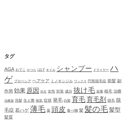
タグ
ハ
シャンプー
AGA
はげ
おでこ
かつら
オイル
ドライヤー
ゲ
ヘアケア
前髪
副
ミノキシジル
円形脱毛症
プロペシア
ワックス
抜け毛
原因
効果
作用
植毛
治療
女性
対策
成分
坊主
栄養
育毛
育毛剤
発毛
脱
症状
生え際
洗髪
脱毛
治療薬
病気
白髪
薄毛
髪の毛
頭皮
髪型
毛症
若ハゲ
髪
薬
食べ物
髪質