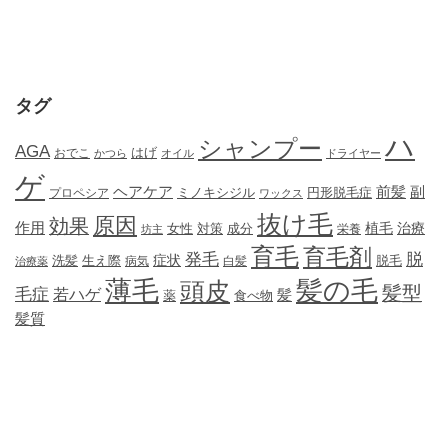
タグ
ハ
シャンプー
AGA
はげ
おでこ
かつら
オイル
ドライヤー
ゲ
ヘアケア
前髪
副
ミノキシジル
円形脱毛症
プロペシア
ワックス
抜け毛
原因
効果
作用
植毛
治療
女性
対策
成分
坊主
栄養
育毛
育毛剤
発毛
脱
症状
生え際
洗髪
脱毛
治療薬
病気
白髪
薄毛
髪の毛
頭皮
髪型
毛症
若ハゲ
髪
薬
食べ物
髪質