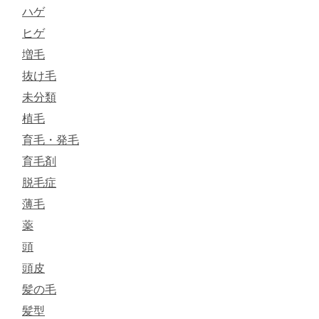
ハゲ
ヒゲ
増毛
抜け毛
未分類
植毛
育毛・発毛
育毛剤
脱毛症
薄毛
薬
頭
頭皮
髪の毛
髪型