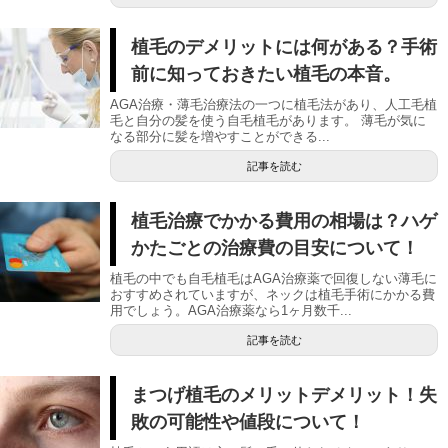
植毛のデメリットには何がある？手術
前に知っておきたい植毛の本音。
AGA治療・薄毛治療法の一つに植毛法があり、人工毛植
毛と自分の髪を使う自毛植毛があります。 薄毛が気に
なる部分に髪を増やすことができる...
記事を読む
植毛治療でかかる費用の相場は？ハゲ
かたごとの治療費の目安について！
植毛の中でも自毛植毛はAGA治療薬で回復しない薄毛に
おすすめされていますが、ネックは植毛手術にかかる費
用でしょう。AGA治療薬なら1ヶ月数千...
記事を読む
まつげ植毛のメリットデメリット！失
敗の可能性や値段について！