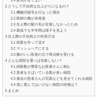
1.4
産毛が全くない
2
どうして不自然な仕上がりになるの？
2.1
機械式植毛を行なった場合
2.2
医師の腕が未発達
2.3
生え際の髪の毛が定着しなかったため
2.4
最低でも半年間は様子を見よう
3
生え際の不自然さの対策方法
3.1
前髪を作って流す
3.2
マッシュヘアにする
3.3
腕のいい医者の元で再治療を受ける
4
どんな病院を選べば失敗しない？
4.1
経験数が豊富なお医者さんに頼む
4.2
患者をさばいている数が多い病院
4.3
過去の患者さんの写真などを見せてくれる病院
4.4
逆に選んではいけない病院の特徴は？
5
まとめ