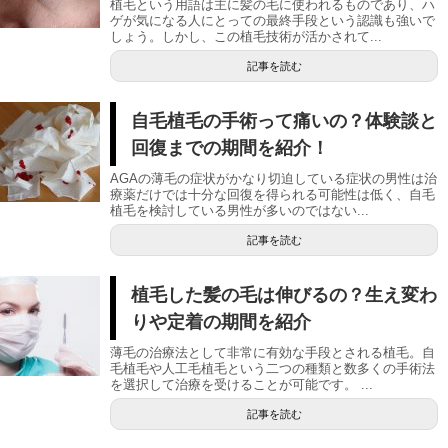
植毛という用語は主に髪の毛に使われるものであり、ハ
ゲが気になる人にとっての最終手段という認識も強いで
しょう。しかし、この植毛技術が活かされて...
記事を読む
自毛植毛の手術って痛いの？体験談と
回復までの期間を紹介！
AGAの薄毛の症状がかなり切迫している症状の男性は治
療薬だけでは十分な回復を得られる可能性は低く、自毛
植毛を検討している男性が多いのではない...
記事を読む
植毛した髪の毛は伸びるの？生え変わ
りや定着の期間を紹介
薄毛の治療法として非常に有効な手段とされる植毛。自
毛植毛や人工毛植毛という二つの種類と数多くの手術法
を選択して治療を受けることが可能です。 ...
記事を読む