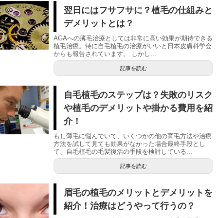
翌日にはフサフサに？植毛の仕組みと
デメリットとは？
AGAへの薄毛治療としては非常に高い効果が期待できる
植毛治療。特に自毛植毛の治療がいいと日本皮膚科学会
からも報告されています。 しかし...
記事を読む
自毛植毛のステップは？失敗のリスク
や植毛のデメリットや掛かる費用を紹
介！
もし薄毛に悩んでいて、いくつかの他の育毛方法や治療
方法を試して見ても効果がなかった場合最終手段とし
て、自毛植毛の毛髪復活の手段を検討している...
記事を読む
眉毛の植毛のメリットとデメリットを
紹介！治療はどうやって行うの？