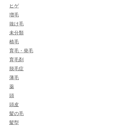
ヒゲ
増毛
抜け毛
未分類
植毛
育毛・発毛
育毛剤
脱毛症
薄毛
薬
頭
頭皮
髪の毛
髪型