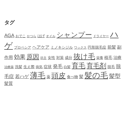
タグ
ハ
シャンプー
AGA
はげ
おでこ
かつら
オイル
ドライヤー
ゲ
ヘアケア
前髪
副
ミノキシジル
円形脱毛症
プロペシア
ワックス
抜け毛
原因
効果
作用
植毛
治療
女性
対策
成分
坊主
栄養
育毛
育毛剤
発毛
脱
症状
生え際
洗髪
脱毛
治療薬
病気
白髪
薄毛
髪の毛
頭皮
髪型
毛症
若ハゲ
髪
薬
食べ物
髪質