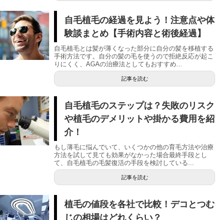
自毛植毛の経過を見よう！注意点や体
験談まとめ【手術内容と術後経過】
自毛植毛とは髪が薄くなった部分に自分の髪を移植する
手術方法です。自分の髪の毛を使うので拒絶反応が起こ
りにくく、AGAの治療法としてもおすすめ...
記事を読む
自毛植毛のステップは？失敗のリスク
や植毛のデメリットや掛かる費用を紹
介！
もし薄毛に悩んでいて、いくつかの他の育毛方法や治療
方法を試して見ても効果がなかった場合最終手段とし
て、自毛植毛の毛髪復活の手段を検討している...
記事を読む
植毛の値段を各社で比較！デコとつむ
じの相場はどれくらい？