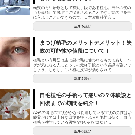
頭髪の再生治療として有効手段である植毛。自分の髪の
毛を移植して脱毛症に悩まされることのない髪の毛を手
に入れることができるので、日本皮膚科学会...
記事を読む
まつげ植毛のメリットデメリット！失
敗の可能性や値段について！
植毛という用語は主に髪の毛に使われるものであり、ハ
ゲが気になる人にとっての最終手段という認識も強いで
しょう。しかし、この植毛技術が活かされて...
記事を読む
自毛植毛の手術って痛いの？体験談と
回復までの期間を紹介！
AGAの薄毛の症状がかなり切迫している症状の男性は治
療薬だけでは十分な回復を得られる可能性は低く、自毛
植毛を検討している男性が多いのではない...
記事を読む