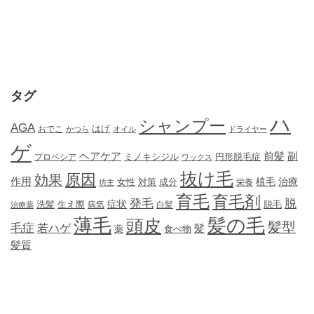
タグ
ハ
シャンプー
AGA
はげ
おでこ
かつら
オイル
ドライヤー
ゲ
ヘアケア
前髪
副
ミノキシジル
円形脱毛症
プロペシア
ワックス
抜け毛
原因
効果
作用
植毛
治療
女性
対策
成分
坊主
栄養
育毛
育毛剤
発毛
脱
症状
生え際
洗髪
脱毛
治療薬
病気
白髪
薄毛
髪の毛
頭皮
髪型
毛症
若ハゲ
髪
薬
食べ物
髪質