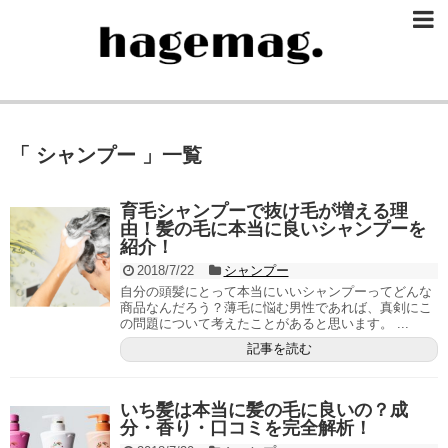
「 シャンプー 」一覧
育毛シャンプーで抜け毛が増える理
由！髪の毛に本当に良いシャンプーを
紹介！
2018/7/22
シャンプー
自分の頭髪にとって本当にいいシャンプーってどんな
商品なんだろう？薄毛に悩む男性であれば、真剣にこ
の問題について考えたことがあると思います。 ...
記事を読む
いち髪は本当に髪の毛に良いの？成
分・香り・口コミを完全解析！