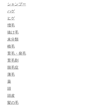
シャンプー
ハゲ
ヒゲ
増毛
抜け毛
未分類
植毛
育毛・発毛
育毛剤
脱毛症
薄毛
薬
頭
頭皮
髪の毛