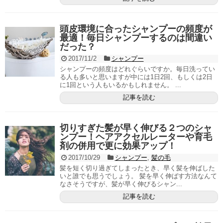
頭皮環境に合ったシャンプーの頻度が
最適！毎日シャンプーするのは間違い
だった？
2017/11/2
シャンプー
シャンプーの頻度はどれぐらいですか。毎日洗ってい
る人も多いと思いますが中には1日2回、もしくは2日
に1回という人もいるかもしれません。 ...
記事を読む
切りすぎた髪が早く伸びる２つのシャ
ンプー！ヘアアクセルレーターや育毛
剤の併用で更に効果アップ！
2017/10/29
シャンプー
,
髪の毛
髪を短く切り過ぎてしまったとき、早く髪を伸ばした
いと誰でも思うでしょう。 髪を早く伸ばす方法なんて
なさそうですが、髪が早く伸びるシャン...
記事を読む