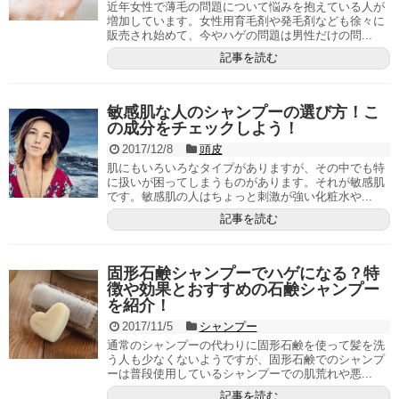
近年女性で薄毛の問題について悩みを抱えている人が
増加しています。女性用育毛剤や発毛剤なども徐々に
販売され始めて、今やハゲの問題は男性だけの問...
記事を読む
敏感肌な人のシャンプーの選び方！こ
の成分をチェックしよう！
2017/12/8
頭皮
肌にもいろいろなタイプがありますが、その中でも特
に扱いが困ってしまうものがあります。それが敏感肌
です。敏感肌の人はちょっと刺激が強い化粧水や...
記事を読む
固形石鹸シャンプーでハゲになる？特
徴や効果とおすすめの石鹸シャンプー
を紹介！
2017/11/5
シャンプー
通常のシャンプーの代わりに固形石鹸を使って髪を洗
う人も少なくないようですが、固形石鹸でのシャンプ
ーは普段使用しているシャンプーでの肌荒れや悪...
記事を読む