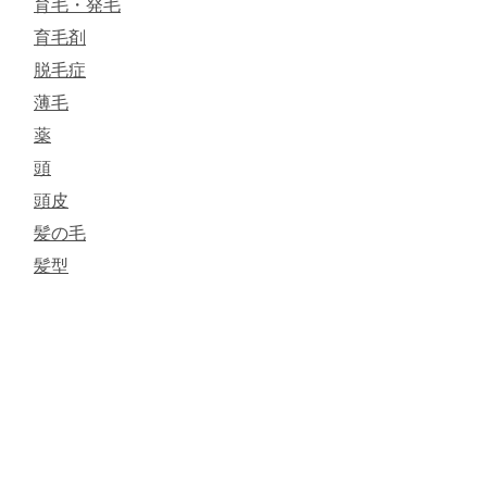
育毛・発毛
育毛剤
脱毛症
薄毛
薬
頭
頭皮
髪の毛
髪型