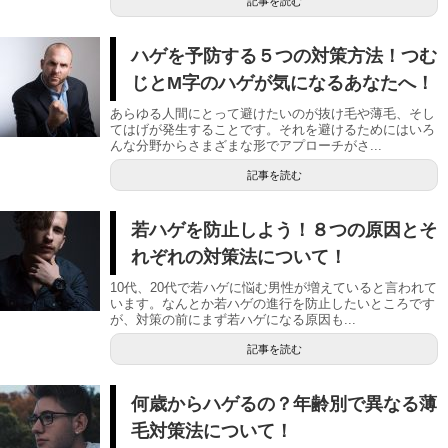
記事を読む
ハゲを予防する５つの対策方法！つむ
じとM字のハゲが気になるあなたへ！
あらゆる人間にとって避けたいのが抜け毛や薄毛、そし
てはげが発生することです。それを避けるためにはいろ
んな分野からさまざまな形でアプローチがさ...
記事を読む
若ハゲを防止しよう！８つの原因とそ
れぞれの対策法について！
10代、20代で若ハゲに悩む男性が増えていると言われて
います。なんとか若ハゲの進行を防止したいところです
が、対策の前にまず若ハゲになる原因も...
記事を読む
何歳からハゲるの？年齢別で異なる薄
毛対策法について！