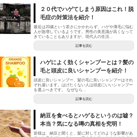
２０代でハゲてしまう原因はこれ！脱
毛症の対策法を紹介！
最近は20歳という若さにかかわらず、ハゲや薄毛に悩む
人が急増しているようです。男性の美意識が高くなって
きていることもありますが、現代人の生活...
記事を読む
ハゲによく効くシャンプーとは？髪の
毛と頭皮に良いシャンプーを紹介！
頭皮に良いシャンプー、髪の毛に良いシャンプーはそれ
ぞれ違います。はげたくない人は頭皮にいいシャンプー
を選ぶべきです。 なぜなら...
記事を読む
納豆を食べるとハゲるというのは嘘？
本当？気になる噂の真相を究明！
皆様は、納豆と聞くと、髪に対してどのような影響があ