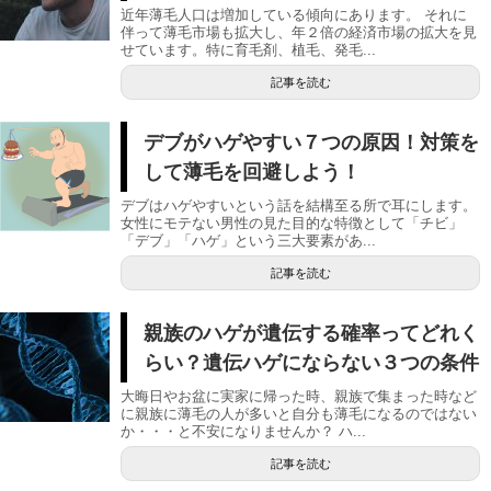
近年薄毛人口は増加している傾向にあります。 それに
伴って薄毛市場も拡大し、年２倍の経済市場の拡大を見
せています。特に育毛剤、植毛、発毛...
記事を読む
デブがハゲやすい７つの原因！対策を
して薄毛を回避しよう！
デブはハゲやすいという話を結構至る所で耳にします。
女性にモテない男性の見た目的な特徴として「チビ」
「デブ」「ハゲ」という三大要素があ...
記事を読む
親族のハゲが遺伝する確率ってどれく
らい？遺伝ハゲにならない３つの条件
大晦日やお盆に実家に帰った時、親族で集まった時など
に親族に薄毛の人が多いと自分も薄毛になるのではない
か・・・と不安になりませんか？ ハ...
記事を読む