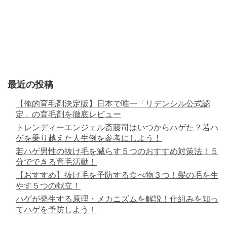
最近の投稿
【俺的育毛剤決定版】日本で唯一「リデンシル公式認
定」の育毛剤を徹底レビュー
トレンディーエンジェル斎藤司はいつからハゲた？若ハ
ゲを乗り越えた人生例を参考にしよう！
若ハゲ男性の抜け毛を減らす５つのおすすめ対策法！５
分でできる育毛活動！
【おすすめ】抜け毛を予防する食べ物３つ！髪の毛を生
やす５つの献立！
ハゲが発生する原理・メカニズムを解説！仕組みを知っ
てハゲを予防しよう！