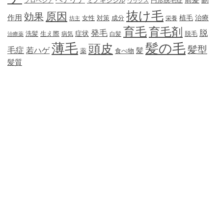
ミノキシジル
円形脱毛症
プロペシア
ワックス
抜け毛
原因
効果
作用
植毛
治療
女性
対策
成分
坊主
栄養
育毛
育毛剤
発毛
脱
症状
生え際
洗髪
脱毛
治療薬
病気
白髪
薄毛
髪の毛
頭皮
髪型
毛症
若ハゲ
髪
薬
食べ物
髪質