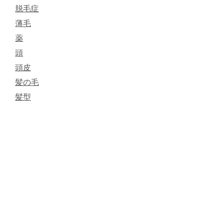
脱毛症
薄毛
薬
頭
頭皮
髪の毛
髪型