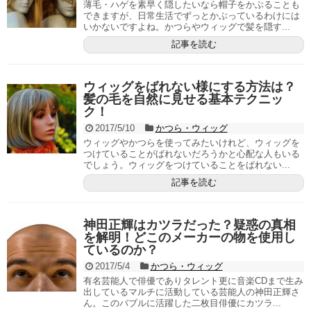
薄毛・ハゲを素早く隠したいなら帽子をかぶることも
できますが、日常生活でずっとかぶっているわけには
いかないですよね。かつらやウィッグで髪を隠す...
記事を読む
ウィッグをばれない様にする方法は？
髪の毛を自然に見せる基本テクニッ
ク！
2017/5/10
かつら・ウィッグ
ウィッグやかつらを使ってみたいけれど、ウィッグを
つけていることがばれないだろうかと心配な人もいる
でしょう。ウィッグをつけていることをばれない...
記事を読む
神田正輝はカツラだった？疑惑の真相
を解明！どこのメーカーの物を使用し
ているのか？
2017/5/4
かつら・ウィッグ
有名芸能人で俳優でありタレント更に音楽CDまで生み
出しているマルチに活動している芸能人の神田正輝さ
ん。このバブルに活躍した二枚目俳優にカツラ...