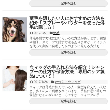
記事を読む
薄毛を隠したい人におすすめの方法を
紹介！スプレーやパウダーを使った薄
毛の隠し方！
2017/2/5
増毛
薄毛を隠す方法にはいろいろな方法があります。髪型
や帽子、スカーフで隠す方法もありますが、アイテム
を使って実際に発毛したかのように見せる方法も...
記事を読む
ウィッグの手入れ方法を紹介！シャン
プーの仕方や保管方法、専用のケア製
品について！
2017/1/24
かつら・ウィッグ
ウィッグは薄毛に悩んでいる人、髪型を変えたい人な
ど、多くの人に利用されています。手軽に思い通りの
髪型になるのがいいところですが、ウィッグの手...
記事を読む