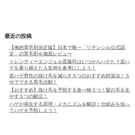
最近の投稿
【俺的育毛剤決定版】日本で唯一「リデンシル公式認
定」の育毛剤を徹底レビュー
トレンディーエンジェル斎藤司はいつからハゲた？若ハ
ゲを乗り越えた人生例を参考にしよう！
若ハゲ男性の抜け毛を減らす５つのおすすめ対策法！５
分でできる育毛活動！
【おすすめ】抜け毛を予防する食べ物３つ！髪の毛を生
やす５つの献立！
ハゲが発生する原理・メカニズムを解説！仕組みを知っ
てハゲを予防しよう！