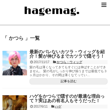
「 かつら 」一覧
最新のバレないカツラ・ウィッグを紹
介！髪が伸びるまでカツラで隠そう！
2017/11/17
かつら・ウィッグ
髪の毛は薄くなってきてもすぐには伸ばすことができ
ません。 髪の毛がしっかり伸び揃うまでは最低でも３
ヶ月はかかり、その間は薄くなてってい...
記事を読む
ハゲをかつらで隠すのが最適な理由っ
て？実はあの有名人もそうだった！
2017/6/11
ハゲ