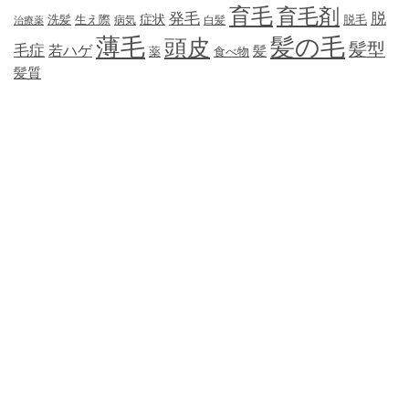
育毛
育毛剤
発毛
脱
症状
生え際
洗髪
脱毛
治療薬
病気
白髪
薄毛
髪の毛
頭皮
髪型
毛症
若ハゲ
髪
薬
食べ物
髪質