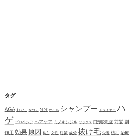
タグ
ハ
シャンプー
AGA
はげ
おでこ
かつら
オイル
ドライヤー
ゲ
ヘアケア
前髪
副
ミノキシジル
円形脱毛症
プロペシア
ワックス
抜け毛
原因
効果
作用
植毛
治療
女性
対策
成分
坊主
栄養