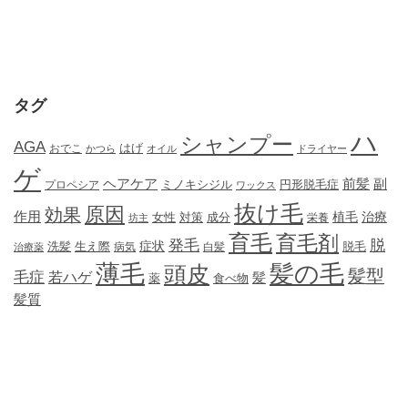
タグ
ハ
シャンプー
AGA
はげ
おでこ
かつら
オイル
ドライヤー
ゲ
ヘアケア
前髪
副
ミノキシジル
円形脱毛症
プロペシア
ワックス
抜け毛
原因
効果
作用
植毛
治療
女性
対策
成分
坊主
栄養
育毛
育毛剤
発毛
脱
症状
生え際
洗髪
脱毛
治療薬
病気
白髪
薄毛
髪の毛
頭皮
髪型
毛症
若ハゲ
髪
薬
食べ物
髪質