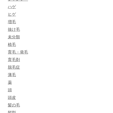
ハゲ
ヒゲ
増毛
抜け毛
未分類
植毛
育毛・発毛
育毛剤
脱毛症
薄毛
薬
頭
頭皮
髪の毛
髪型