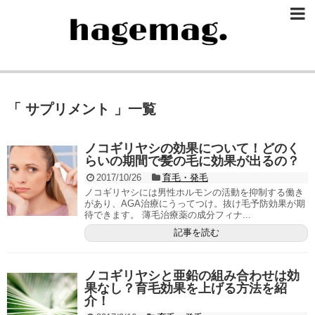
「 サプリメント 」一覧
ノコギリヤシの効果について！どのく
らいの期間で髪の毛に効果が出るの？
2017/10/26
育毛・発毛
ノコギリヤシには男性ホルモンの活動を抑制する働き
があり、AGA治療にうってつけ。抜け毛予防効果が期
待できます。 薄毛治療薬の成分フィナ...
記事を読む
ノコギリヤシと亜鉛の組み合わせは効
果なし？育毛効果を上げる方法を紹
介！