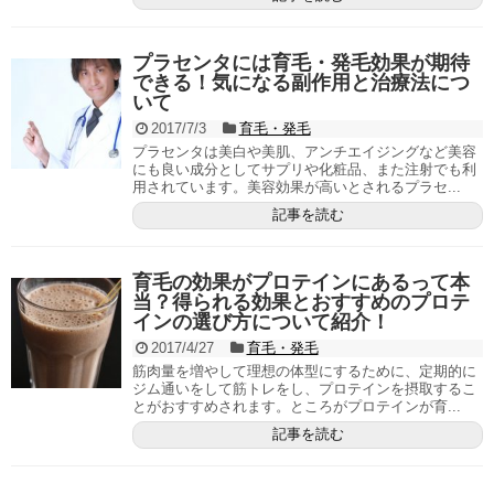
プラセンタには育毛・発毛効果が期待
できる！気になる副作用と治療法につ
いて
2017/7/3
育毛・発毛
プラセンタは美白や美肌、アンチエイジングなど美容
にも良い成分としてサプリや化粧品、また注射でも利
用されています。美容効果が高いとされるプラセ...
記事を読む
育毛の効果がプロテインにあるって本
当？得られる効果とおすすめのプロテ
インの選び方について紹介！
2017/4/27
育毛・発毛
筋肉量を増やして理想の体型にするために、定期的に
ジム通いをして筋トレをし、プロテインを摂取するこ
とがおすすめされます。ところがプロテインが育...
記事を読む