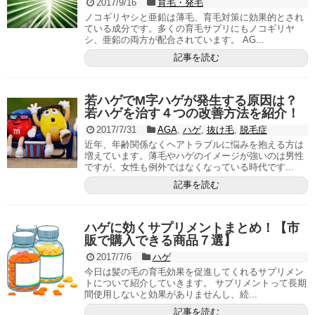
2017/9/16
育毛・発毛
ノコギリヤシと亜鉛は薄毛、育毛対策に効果的とされ
ている成分です。多くの育毛サプリにもノコギリヤ
シ、亜鉛の両方が配合されています。 AG...
記事を読む
若ハゲでM字ハゲが発生する原因は？
若ハゲを治す４つの改善方法を紹介！
2017/7/31
AGA
,
ハゲ
,
抜け毛
,
脱毛症
近年、年齢関係なくヘアトラブルに悩みを抱える方は
増えています。薄毛やハゲのイメージが強いのは男性
ですが、女性も例外ではなくなっている時代です...
記事を読む
ハゲに効くサプリメントまとめ！【市
販で購入できる商品７選】
2017/7/6
ハゲ
今日は髪の毛の育毛効果を促進してくれるサプリメン
トについて紹介していきます。 サプリメントって長期
間使用しないと効果がありませんし、続...
記事を読む