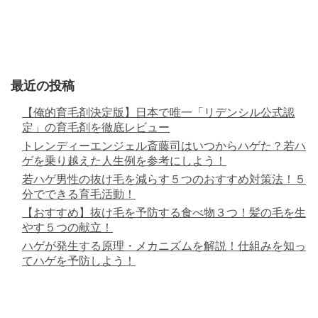
最近の投稿
【俺的育毛剤決定版】日本で唯一「リデンシル公式認
定」の育毛剤を徹底レビュー
トレンディーエンジェル斎藤司はいつからハゲた？若ハ
ゲを乗り越えた人生例を参考にしよう！
若ハゲ男性の抜け毛を減らす５つのおすすめ対策法！５
分でできる育毛活動！
【おすすめ】抜け毛を予防する食べ物３つ！髪の毛を生
やす５つの献立！
ハゲが発生する原理・メカニズムを解説！仕組みを知っ
てハゲを予防しよう！