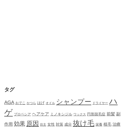
タグ
ハ
シャンプー
AGA
はげ
おでこ
かつら
オイル
ドライヤー
ゲ
ヘアケア
前髪
副
ミノキシジル
円形脱毛症
プロペシア
ワックス
抜け毛
原因
効果
作用
植毛
治療
女性
対策
成分
坊主
栄養