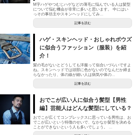
M字ハゲやつむじハゲなどの薄毛に悩んでいる人は髪型
について悩む機会が非常に多いと思います。 中にはい
っその事坊主やスキンヘッドにしてみ...
記事を読む
ハゲ・スキンヘッド・おしゃれボウズ
に似合うファッション（服装）を紹
介！
髪の毛がないとどうしても洋服って似合いづらいですよ
ね。スキンヘッドでは頭部に色がないのでなんだか締ま
らなかったり、体の線が細い人は病気や体の...
記事を読む
おでこが広い人に似合う髪型【男性
編】芸能人はどんな髪型にしている？
おでこが広くてコンプレックスに思っている男性は、お
でこが広いという特徴のせいで、なかなか髪型を決める
ことができないという人も多いでしょう。 ...