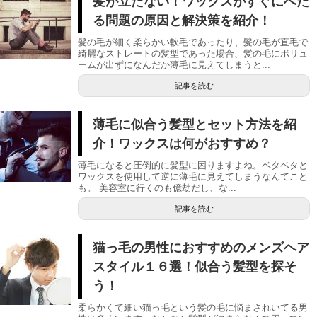
髪が立たない！ワックスがすぐにへた
る問題の原因と解決策を紹介！
髪の毛が細く柔らかい軟毛であったり、髪の毛が直毛で
綺麗なストレートの髪型であった場合、髪の毛にボリュ
ームが出ずになんだか薄毛に見えてしまうと...
記事を読む
薄毛に似合う髪型とセット方法を紹
介！ワックスは何がおすすめ？
薄毛になると圧倒的に髪型に困りますよね。ベタベタと
ワックスを使用して逆に薄毛に見えてしまうなんてこと
も。 美容室に行くのも億劫だし、な...
記事を読む
猫っ毛の男性におすすめのメンズヘア
スタイル１６選！似合う髪型を探そ
う！
柔らかくて細い猫っ毛という髪の毛に悩まされいてる男