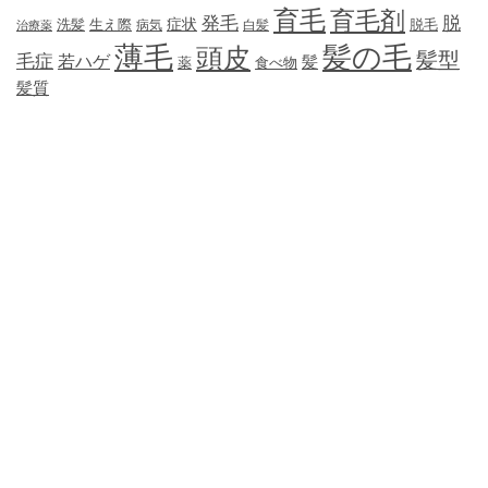
育毛
育毛剤
発毛
脱
症状
生え際
洗髪
脱毛
治療薬
病気
白髪
薄毛
髪の毛
頭皮
髪型
毛症
若ハゲ
髪
薬
食べ物
髪質