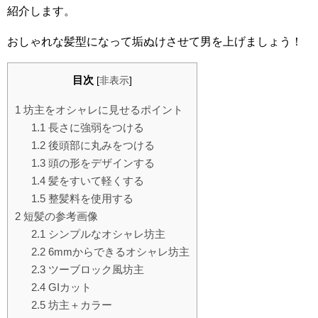
紹介します。
おしゃれな髪型になって垢ぬけさせて男を上げましょう！
目次
[
非表示
]
1
坊主をオシャレに見せるポイント
1.1
長さに強弱をつける
1.2
後頭部に丸みをつける
1.3
頭の形をデザインする
1.4
髪をすいて軽くする
1.5
整髪料を使用する
2
短髪の参考画像
2.1
シンプルなオシャレ坊主
2.2
6mmからできるオシャレ坊主
2.3
ツーブロック風坊主
2.4
GIカット
2.5
坊主＋カラー