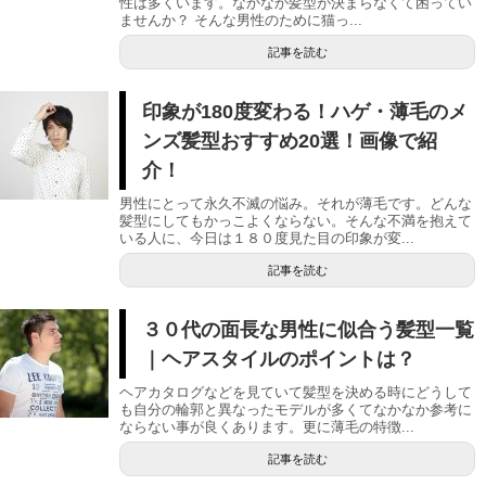
性は多くいます。なかなか髪型が決まらなくて困ってい
ませんか？ そんな男性のために猫っ...
記事を読む
印象が180度変わる！ハゲ・薄毛のメ
ンズ髪型おすすめ20選！画像で紹
介！
男性にとって永久不滅の悩み。それが薄毛です。どんな
髪型にしてもかっこよくならない。そんな不満を抱えて
いる人に、今日は１８０度見た目の印象が変...
記事を読む
３０代の面長な男性に似合う髪型一覧
｜ヘアスタイルのポイントは？
ヘアカタログなどを見ていて髪型を決める時にどうして
も自分の輪郭と異なったモデルが多くてなかなか参考に
ならない事が良くあります。更に薄毛の特徴...
記事を読む