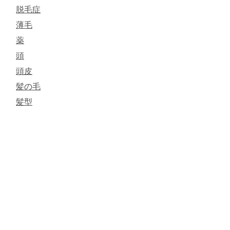
脱毛症
薄毛
薬
頭
頭皮
髪の毛
髪型