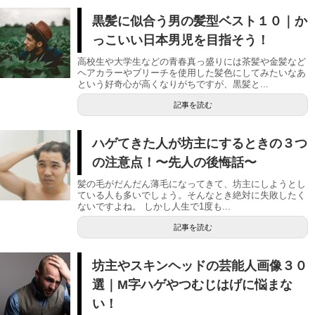
黒髪に似合う男の髪型ベスト１０｜か
っこいい日本男児を目指そう！
高校生や大学生などの青春真っ盛りには茶髪や金髪など
ヘアカラーやブリーチを使用した髪色にしてみたいなあ
という好奇心が高くなりがちですが、黒髪と...
記事を読む
ハゲてきた人が坊主にするときの３つ
の注意点！〜先人の後悔話〜
髪の毛がだんだん薄毛になってきて、坊主にしようとし
ている人も多いでしょう。そんなとき絶対に失敗したく
ないですよね。 しかし人生で1度も...
記事を読む
坊主やスキンヘッドの芸能人画像３０
選｜M字ハゲやつむじはげに悩まな
い！