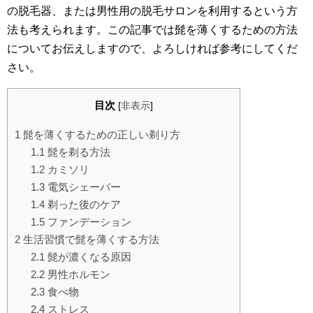
の脱毛器、または男性用の脱毛サロンを利用するという方
法も考えられます。この記事では髭を薄くするための方法
についてお伝えしますので、よろしければ参考にしてくだ
さい。
目次
[
非表示
]
1
髭を薄くするための正しい剃り方
1.1
髭を剃る方法
1.2
カミソリ
1.3
電気シェーバー
1.4
剃った後のケア
1.5
ファンデーション
2
生活習慣で髭を薄くする方法
2.1
髭が濃くなる原因
2.2
男性ホルモン
2.3
食べ物
2.4
ストレス