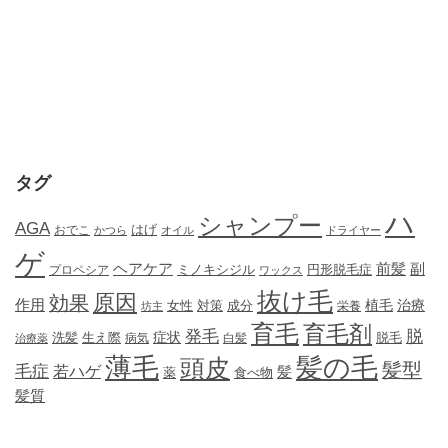
タグ
ハ
シャンプー
AGA
はげ
おでこ
かつら
オイル
ドライヤー
ゲ
ヘアケア
前髪
副
ミノキシジル
円形脱毛症
プロペシア
ワックス
抜け毛
原因
効果
作用
植毛
治療
女性
対策
成分
坊主
栄養
育毛
育毛剤
発毛
脱
症状
生え際
洗髪
脱毛
治療薬
病気
白髪
薄毛
髪の毛
頭皮
髪型
毛症
若ハゲ
髪
薬
食べ物
髪質