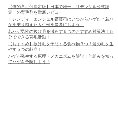
【俺的育毛剤決定版】日本で唯一「リデンシル公式認
定」の育毛剤を徹底レビュー
トレンディーエンジェル斎藤司はいつからハゲた？若ハ
ゲを乗り越えた人生例を参考にしよう！
若ハゲ男性の抜け毛を減らす５つのおすすめ対策法！５
分でできる育毛活動！
【おすすめ】抜け毛を予防する食べ物３つ！髪の毛を生
やす５つの献立！
ハゲが発生する原理・メカニズムを解説！仕組みを知っ
てハゲを予防しよう！