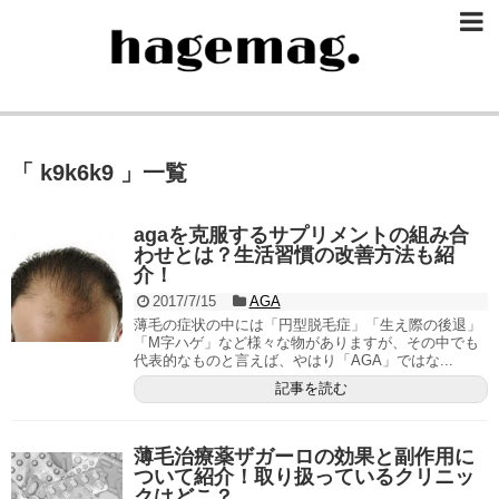
「 k9k6k9 」一覧
agaを克服するサプリメントの組み合
わせとは？生活習慣の改善方法も紹
介！
2017/7/15
AGA
薄毛の症状の中には「円型脱毛症」「生え際の後退」
「M字ハゲ」など様々な物がありますが、その中でも
代表的なものと言えば、やはり「AGA」ではな...
記事を読む
薄毛治療薬ザガーロの効果と副作用に
ついて紹介！取り扱っているクリニッ
クはどこ？