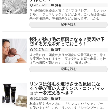
2017/7/14
薄毛
薄毛対策の医療薬と言えば「プロペシア」「ミノキシ
ジル」「ジェネリック」などがあり、これらは発毛効
果や育毛効果、薄毛効果などが望めます。しかし...
記事を読む
授乳が抜け毛の原因になる？要因や予
防する方法を知っておこう！
2017/7/11
薄毛
抜け毛には、頭皮の炎症や頭皮の栄養不足など、様々
な原因が存在しますが、実は女性の妊娠や出産にも抜
け毛の原因が隠されています。 普通の抜...
記事を読む
リンスは薄毛を進行させる原因にな
る？髪が薄い人はリンス・コンディシ
ョナーを控えるべき？
2017/6/29
薄毛
私達は髪を洗うときに、「リンス」や「シャンプー」
を使いますが、この「リンス」や「シャンプー」は、