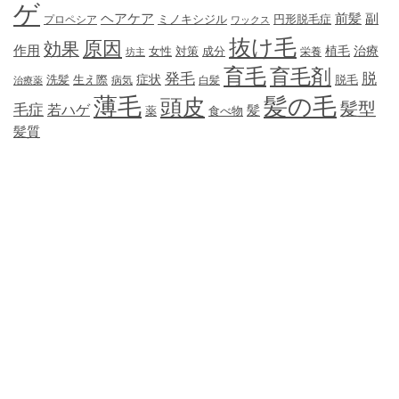
ゲ
ヘアケア
前髪
副
ミノキシジル
円形脱毛症
プロペシア
ワックス
抜け毛
原因
効果
作用
植毛
治療
女性
対策
成分
坊主
栄養
育毛
育毛剤
発毛
脱
症状
生え際
洗髪
脱毛
治療薬
病気
白髪
薄毛
髪の毛
頭皮
髪型
毛症
若ハゲ
髪
薬
食べ物
髪質