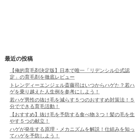
最近の投稿
【俺的育毛剤決定版】日本で唯一「リデンシル公式認
定」の育毛剤を徹底レビュー
トレンディーエンジェル斎藤司はいつからハゲた？若ハ
ゲを乗り越えた人生例を参考にしよう！
若ハゲ男性の抜け毛を減らす５つのおすすめ対策法！５
分でできる育毛活動！
【おすすめ】抜け毛を予防する食べ物３つ！髪の毛を生
やす５つの献立！
ハゲが発生する原理・メカニズムを解説！仕組みを知っ
てハゲを予防しよう！