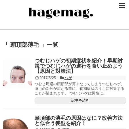
「 頭頂部薄毛 」一覧
つむじハゲの初期症状を紹介！早期対
策でつむじハゲの進行を食い止めよう
【原因と対策法】
2017/5/25
ハゲ
つむじ周辺の頭頂部が薄くなってしまうつむじハゲ、
薄毛の部分が広がる前に、初期症状のうちに対策する
ことが望まれます。 つむじハゲは男性に...
記事を読む
頭頂部の薄毛の原因はなに？改善方法
と似合う髪型を紹介！