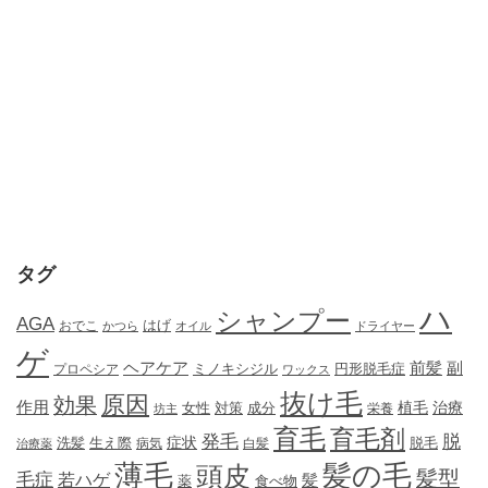
タグ
ハ
シャンプー
AGA
はげ
おでこ
かつら
オイル
ドライヤー
ゲ
ヘアケア
前髪
副
ミノキシジル
円形脱毛症
プロペシア
ワックス
抜け毛
原因
効果
作用
植毛
治療
女性
対策
成分
坊主
栄養
育毛
育毛剤
発毛
脱
症状
生え際
洗髪
脱毛
治療薬
病気
白髪
薄毛
髪の毛
頭皮
髪型
毛症
若ハゲ
髪
薬
食べ物