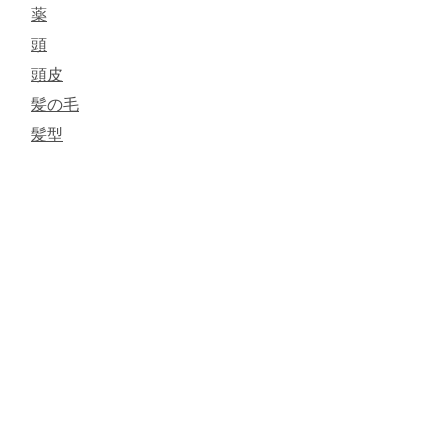
薬
頭
頭皮
髪の毛
髪型