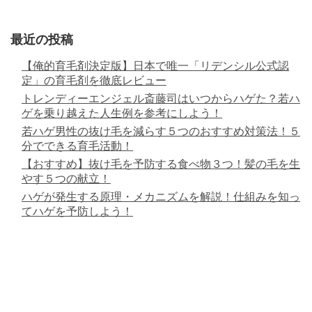
最近の投稿
【俺的育毛剤決定版】日本で唯一「リデンシル公式認
定」の育毛剤を徹底レビュー
トレンディーエンジェル斎藤司はいつからハゲた？若ハ
ゲを乗り越えた人生例を参考にしよう！
若ハゲ男性の抜け毛を減らす５つのおすすめ対策法！５
分でできる育毛活動！
【おすすめ】抜け毛を予防する食べ物３つ！髪の毛を生
やす５つの献立！
ハゲが発生する原理・メカニズムを解説！仕組みを知っ
てハゲを予防しよう！