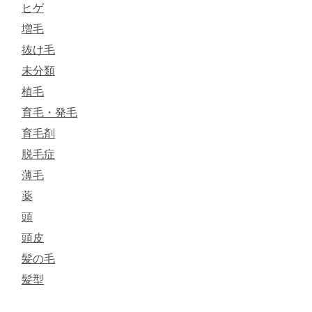
ヒゲ
増毛
抜け毛
未分類
植毛
育毛・発毛
育毛剤
脱毛症
薄毛
薬
頭
頭皮
髪の毛
髪型