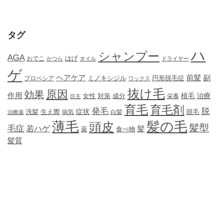
タグ
ハ
シャンプー
AGA
はげ
おでこ
かつら
オイル
ドライヤー
ゲ
ヘアケア
前髪
副
ミノキシジル
円形脱毛症
プロペシア
ワックス
抜け毛
原因
効果
作用
植毛
治療
女性
対策
成分
坊主
栄養
育毛
育毛剤
発毛
脱
症状
生え際
洗髪
脱毛
治療薬
病気
白髪
薄毛
髪の毛
頭皮
髪型
毛症
若ハゲ
髪
薬
食べ物
髪質