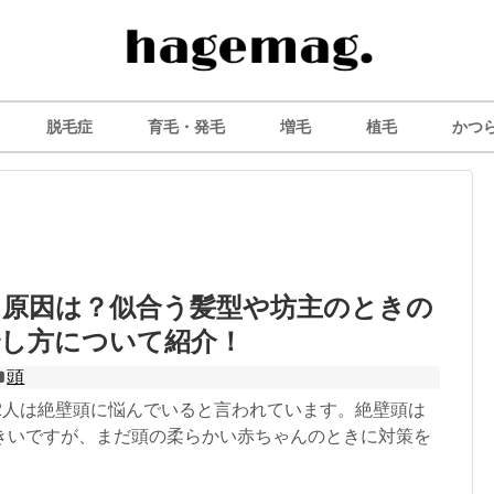
脱毛症
育毛・発毛
増毛
植毛
かつ
る原因は？似合う髪型や坊主のときの
治し方について紹介！
頭
に2人は絶壁頭に悩んでいると言われています。絶壁頭は
きいですが、まだ頭の柔らかい赤ちゃんのときに対策を