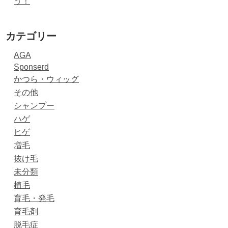
う！
カテゴリー
AGA
Sponserd
かつら・ウィッグ
その他
シャンプー
ハゲ
ヒゲ
増毛
抜け毛
未分類
植毛
育毛・発毛
育毛剤
脱毛症