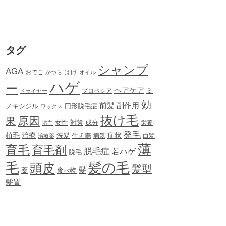
タグ
シャンプ
AGA
はげ
おでこ
かつら
オイル
ハゲ
ー
ヘアケア
ミ
ドライヤー
プロペシア
効
前髪
副作用
ノキシジル
円形脱毛症
ワックス
抜け毛
原因
果
女性
対策
成分
坊主
栄養
発毛
植毛
治療
症状
生え際
洗髪
治療薬
病気
白髪
薄
育毛
育毛剤
脱毛症
若ハゲ
脱毛
毛
髪の毛
頭皮
髪型
髪
薬
食べ物
髪質