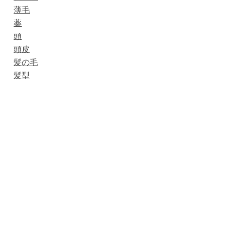
薄毛
薬
頭
頭皮
髪の毛
髪型