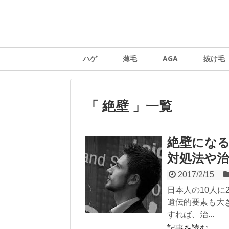
ハゲ
薄毛
AGA
抜け毛
「 絶壁 」一覧
絶壁にな
対処法や
2017/2/15
日本人の10人
遺伝的要素も大
すれば、治...
記事を読む