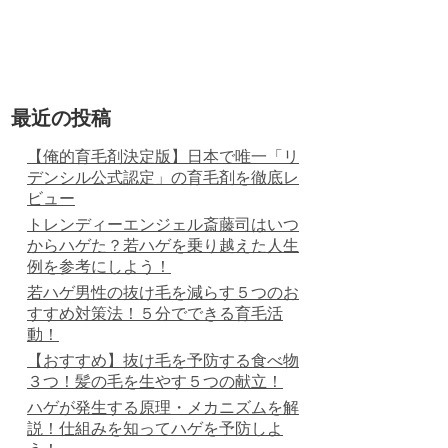
最近の投稿
【俺的育毛剤決定版】日本で唯一「リ
デンシル公式認定」の育毛剤を徹底レ
ビュー
トレンディーエンジェル斎藤司はいつ
からハゲた？若ハゲを乗り越えた人生
例を参考にしよう！
若ハゲ男性の抜け毛を減らす５つのお
すすめ対策法！５分でできる育毛活
動！
【おすすめ】抜け毛を予防する食べ物
３つ！髪の毛を生やす５つの献立！
ハゲが発生する原理・メカニズムを解
説！仕組みを知ってハゲを予防しよ