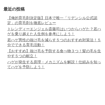
最近の投稿
【俺的育毛剤決定版】日本で唯一「リデンシル公式認
定」の育毛剤を徹底レビュー
トレンディーエンジェル斎藤司はいつからハゲた？若ハ
ゲを乗り越えた人生例を参考にしよう！
若ハゲ男性の抜け毛を減らす５つのおすすめ対策法！５
分でできる育毛活動！
【おすすめ】抜け毛を予防する食べ物３つ！髪の毛を生
やす５つの献立！
ハゲが発生する原理・メカニズムを解説！仕組みを知っ
てハゲを予防しよう！