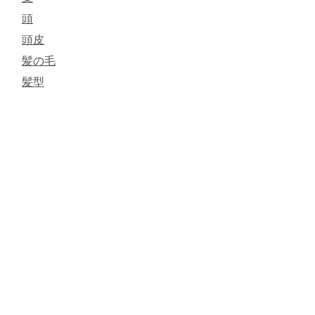
頭
頭皮
髪の毛
髪型