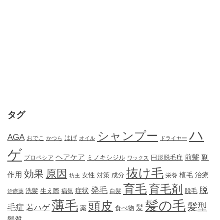
タグ
ハ
シャンプー
AGA
はげ
おでこ
かつら
オイル
ドライヤー
ゲ
ヘアケア
前髪
副
ミノキシジル
円形脱毛症
プロペシア
ワックス
抜け毛
原因
効果
作用
植毛
治療
女性
対策
成分
坊主
栄養
育毛
育毛剤
発毛
脱
症状
生え際
洗髪
脱毛
治療薬
病気
白髪
薄毛
髪の毛
頭皮
髪型
毛症
若ハゲ
髪
薬
食べ物
髪質