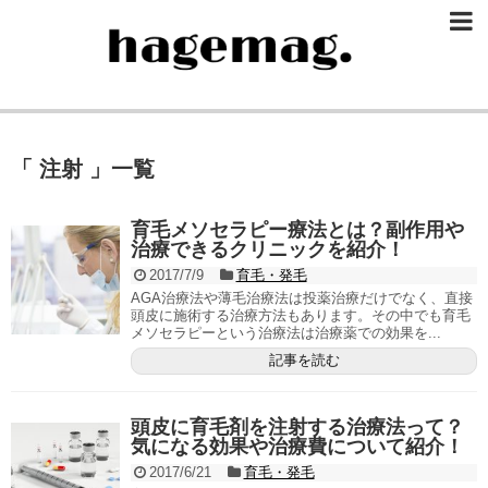
「 注射 」一覧
育毛メソセラピー療法とは？副作用や
治療できるクリニックを紹介！
2017/7/9
育毛・発毛
AGA治療法や薄毛治療法は投薬治療だけでなく、直接
頭皮に施術する治療方法もあります。その中でも育毛
メソセラピーという治療法は治療薬での効果を...
記事を読む
頭皮に育毛剤を注射する治療法って？
気になる効果や治療費について紹介！
2017/6/21
育毛・発毛