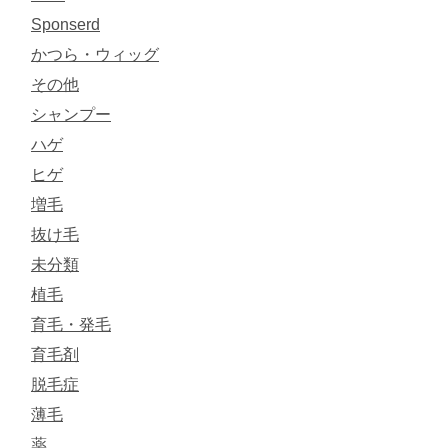
Sponserd
かつら・ウィッグ
その他
シャンプー
ハゲ
ヒゲ
増毛
抜け毛
未分類
植毛
育毛・発毛
育毛剤
脱毛症
薄毛
薬