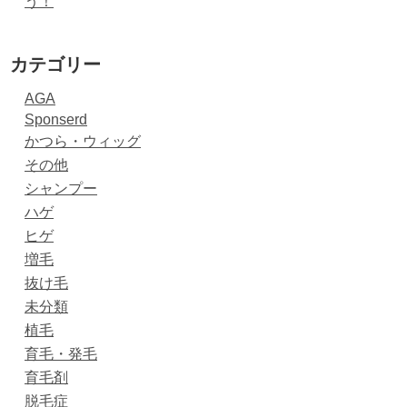
う！
カテゴリー
AGA
Sponserd
かつら・ウィッグ
その他
シャンプー
ハゲ
ヒゲ
増毛
抜け毛
未分類
植毛
育毛・発毛
育毛剤
脱毛症