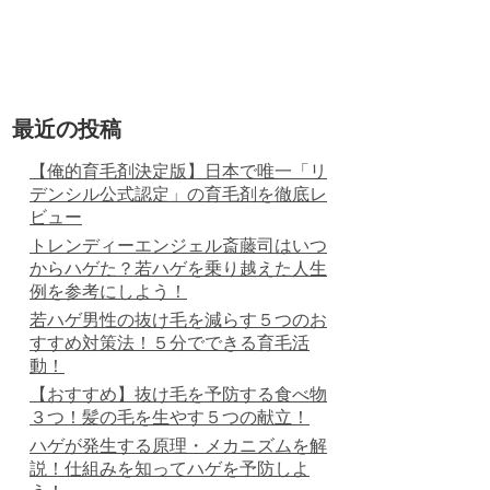
最近の投稿
【俺的育毛剤決定版】日本で唯一「リ
デンシル公式認定」の育毛剤を徹底レ
ビュー
トレンディーエンジェル斎藤司はいつ
からハゲた？若ハゲを乗り越えた人生
例を参考にしよう！
若ハゲ男性の抜け毛を減らす５つのお
すすめ対策法！５分でできる育毛活
動！
【おすすめ】抜け毛を予防する食べ物
３つ！髪の毛を生やす５つの献立！
ハゲが発生する原理・メカニズムを解
説！仕組みを知ってハゲを予防しよ