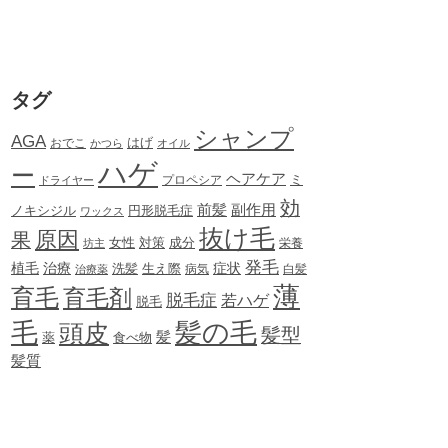
タグ
シャンプ
AGA
はげ
おでこ
かつら
オイル
ハゲ
ー
ヘアケア
ミ
ドライヤー
プロペシア
効
前髪
副作用
ノキシジル
円形脱毛症
ワックス
抜け毛
原因
果
女性
対策
成分
坊主
栄養
発毛
植毛
治療
症状
生え際
洗髪
治療薬
病気
白髪
薄
育毛
育毛剤
脱毛症
若ハゲ
脱毛
毛
髪の毛
頭皮
髪型
髪
薬
食べ物
髪質