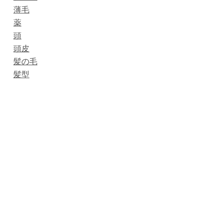
薄毛
薬
頭
頭皮
髪の毛
髪型