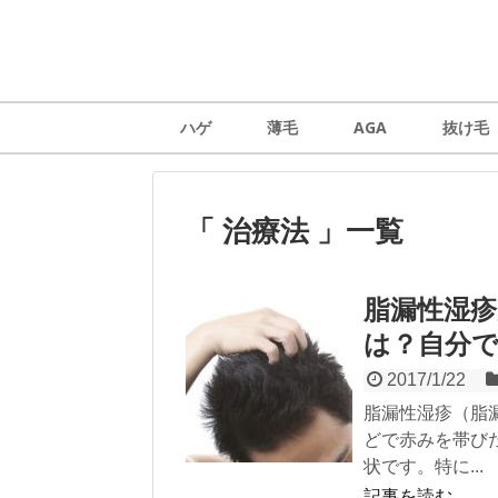
ハゲ
薄毛
AGA
抜け毛
「 治療法 」一覧
脂漏性湿
は？自分
2017/1/22
脂漏性湿疹（脂
どで赤みを帯び
状です。特に...
記事を読む