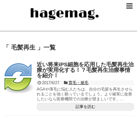
「 毛髪再生 」一覧
近い将来iPS細胞を応用した毛髪再生治
療が実用化する！？毛髪再生治療事情
を紹介！
2017/6/27
育毛・発毛
AGAや薄毛に悩む人たちは、自分の毛髪を再生させら
れることを強く願っているでしょう。より確実に改善
したいなら医療機関での治療が望ましいです。...
記事を読む