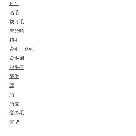
ヒゲ
増毛
抜け毛
未分類
植毛
育毛・発毛
育毛剤
脱毛症
薄毛
薬
頭
頭皮
髪の毛
髪型