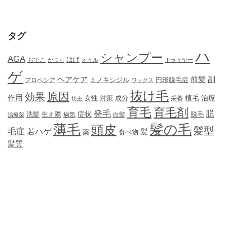
タグ
ハ
シャンプー
AGA
はげ
おでこ
かつら
オイル
ドライヤー
ゲ
ヘアケア
前髪
副
ミノキシジル
円形脱毛症
プロペシア
ワックス
抜け毛
原因
効果
作用
植毛
治療
女性
対策
成分
坊主
栄養
育毛
育毛剤
発毛
脱
症状
生え際
洗髪
脱毛
治療薬
病気
白髪
薄毛
髪の毛
頭皮
髪型
毛症
若ハゲ
髪
薬
食べ物
髪質