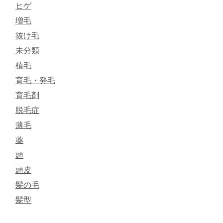
ヒゲ
増毛
抜け毛
未分類
植毛
育毛・発毛
育毛剤
脱毛症
薄毛
薬
頭
頭皮
髪の毛
髪型