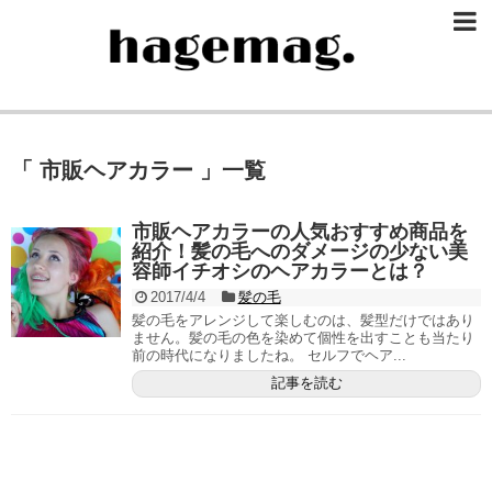
「 市販ヘアカラー 」一覧
市販ヘアカラーの人気おすすめ商品を
紹介！髪の毛へのダメージの少ない美
容師イチオシのヘアカラーとは？
2017/4/4
髪の毛
髪の毛をアレンジして楽しむのは、髪型だけではあり
ません。髪の毛の色を染めて個性を出すことも当たり
前の時代になりましたね。 セルフでヘア...
記事を読む