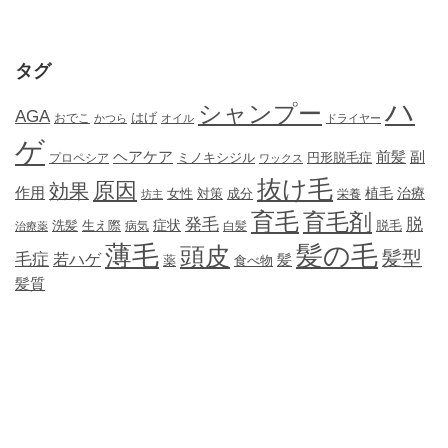
タグ
ハ
シャンプー
AGA
はげ
おでこ
かつら
オイル
ドライヤー
ゲ
ヘアケア
前髪
副
ミノキシジル
円形脱毛症
プロペシア
ワックス
抜け毛
原因
効果
作用
植毛
治療
女性
対策
成分
坊主
栄養
育毛
育毛剤
発毛
脱
症状
生え際
洗髪
脱毛
治療薬
病気
白髪
薄毛
髪の毛
頭皮
髪型
毛症
若ハゲ
髪
薬
食べ物
髪質