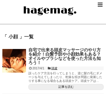
「 小顔 」一覧
自宅で出来る頭皮マッサージのやり方
を紹介！白髪予防や小顔効果もある？
オイルやブラシなどを使った方法も知
ろう！
2017/4/1
頭皮
誤ったケア方法を行ってしまうと、逆に髪の毛にダメ
ージを与えてしまったり、乾燥を招き問題に発展した
りする事になる場合もある頭皮ケア。頭皮ケアは...
記事を読む