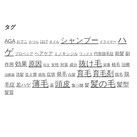
タグ
ハ
シャンプー
AGA
はげ
おでこ
かつら
オイル
ドライヤー
ゲ
ヘアケア
前髪
副
ミノキシジル
円形脱毛症
プロペシア
ワックス
抜け毛
原因
効果
作用
植毛
治療
女性
対策
成分
坊主
栄養
育毛
育毛剤
発毛
脱
症状
生え際
洗髪
脱毛
治療薬
病気
白髪
薄毛
髪の毛
頭皮
髪型
毛症
若ハゲ
髪
薬
食べ物
髪質