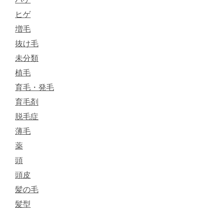
ヒゲ
増毛
抜け毛
未分類
植毛
育毛・発毛
育毛剤
脱毛症
薄毛
薬
頭
頭皮
髪の毛
髪型