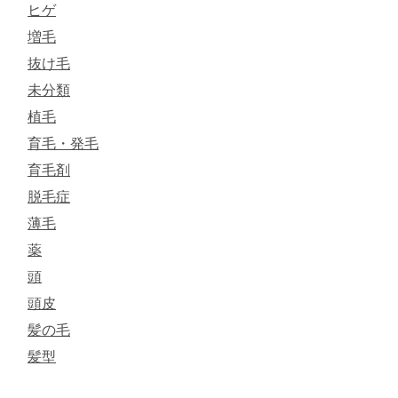
ヒゲ
増毛
抜け毛
未分類
植毛
育毛・発毛
育毛剤
脱毛症
薄毛
薬
頭
頭皮
髪の毛
髪型