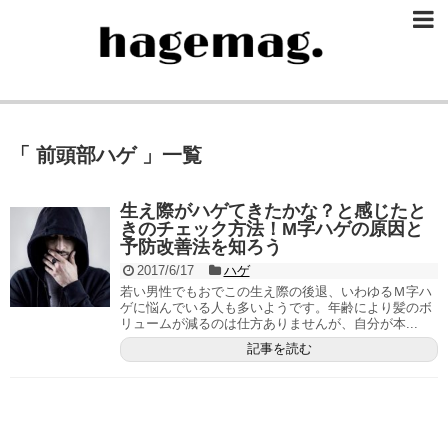
「 前頭部ハゲ 」一覧
生え際がハゲてきたかな？と感じたと
きのチェック方法！M字ハゲの原因と
予防改善法を知ろう
2017/6/17
ハゲ
若い男性でもおでこの生え際の後退、いわゆるＭ字ハ
ゲに悩んでいる人も多いようです。年齢により髪のボ
リュームが減るのは仕方ありませんが、自分が本...
記事を読む