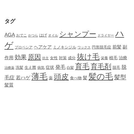
タグ
ハ
シャンプー
AGA
はげ
おでこ
かつら
オイル
ドライヤー
ゲ
ヘアケア
前髪
副
ミノキシジル
円形脱毛症
プロペシア
ワックス
抜け毛
原因
効果
作用
植毛
治療
女性
対策
成分
坊主
栄養
育毛
育毛剤
発毛
脱
症状
生え際
洗髪
脱毛
治療薬
病気
白髪
薄毛
髪の毛
頭皮
髪型
毛症
若ハゲ
髪
薬
食べ物
髪質