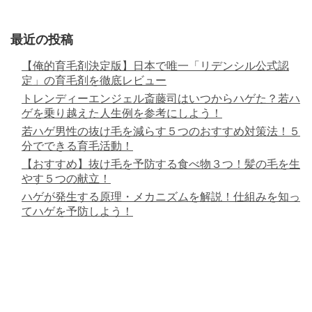
最近の投稿
【俺的育毛剤決定版】日本で唯一「リデンシル公式認
定」の育毛剤を徹底レビュー
トレンディーエンジェル斎藤司はいつからハゲた？若ハ
ゲを乗り越えた人生例を参考にしよう！
若ハゲ男性の抜け毛を減らす５つのおすすめ対策法！５
分でできる育毛活動！
【おすすめ】抜け毛を予防する食べ物３つ！髪の毛を生
やす５つの献立！
ハゲが発生する原理・メカニズムを解説！仕組みを知っ
てハゲを予防しよう！