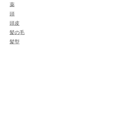
薬
頭
頭皮
髪の毛
髪型