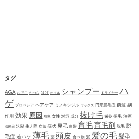
タグ
ハ
シャンプー
AGA
はげ
おでこ
かつら
オイル
ドライヤー
ゲ
ヘアケア
前髪
副
ミノキシジル
円形脱毛症
プロペシア
ワックス
抜け毛
原因
効果
作用
植毛
治療
女性
対策
成分
坊主
栄養
育毛
育毛剤
発毛
脱
症状
生え際
洗髪
脱毛
治療薬
病気
白髪
薄毛
髪の毛
頭皮
髪型
毛症
若ハゲ
髪
薬
食べ物