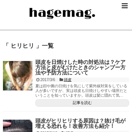
「 ヒリヒリ 」一覧
頭皮を日焼けした時の対処法は？ケア
方法と皮がむけたときのシャンプー方
法や予防方法について
2017/3/6
頭皮
夏は顔や腕の日焼けを気にして紫外線対策をしている
人が多いですが、実は頭皮も日焼けしやすい場所だと
いうことを知っていますか。頭皮は髪に隠れて気...
記事を読む
頭皮がヒリヒリする原因は？抜け毛が
増える恐れも！改善方法も紹介！