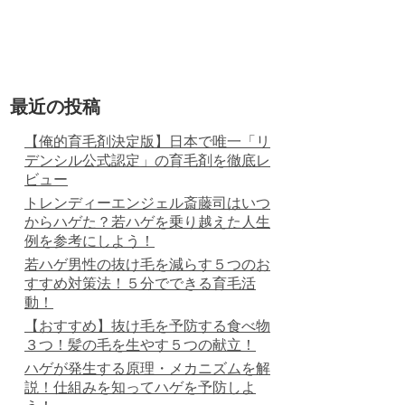
最近の投稿
【俺的育毛剤決定版】日本で唯一「リ
デンシル公式認定」の育毛剤を徹底レ
ビュー
トレンディーエンジェル斎藤司はいつ
からハゲた？若ハゲを乗り越えた人生
例を参考にしよう！
若ハゲ男性の抜け毛を減らす５つのお
すすめ対策法！５分でできる育毛活
動！
【おすすめ】抜け毛を予防する食べ物
３つ！髪の毛を生やす５つの献立！
ハゲが発生する原理・メカニズムを解
説！仕組みを知ってハゲを予防しよ