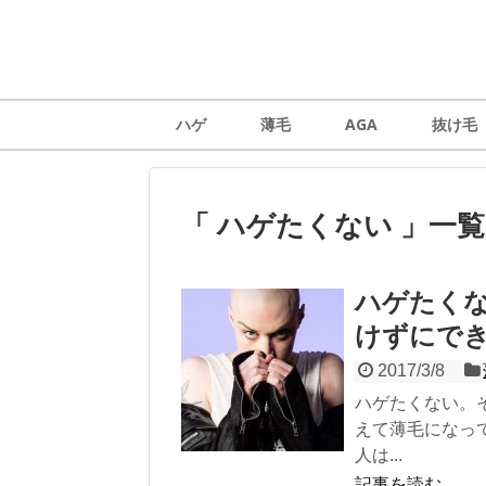
ハゲ
薄毛
AGA
抜け毛
「 ハゲたくない 」一覧
ハゲたく
けずにで
2017/3/8
ハゲたくない。
えて薄毛になっ
人は...
記事を読む