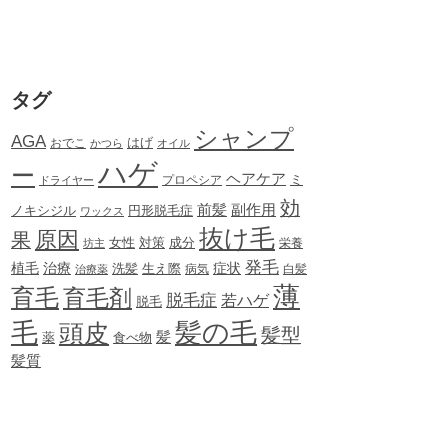
タグ
シャンプ
AGA
はげ
おでこ
かつら
オイル
ハゲ
ー
ヘアケア
ミ
ドライヤー
プロペシア
効
前髪
副作用
ノキシジル
円形脱毛症
ワックス
抜け毛
原因
果
女性
対策
成分
坊主
栄養
発毛
植毛
治療
症状
生え際
洗髪
治療薬
病気
白髪
薄
育毛
育毛剤
脱毛症
若ハゲ
脱毛
毛
髪の毛
頭皮
髪型
髪
薬
食べ物
髪質