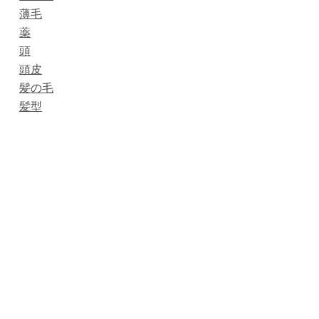
薄毛
薬
頭
頭皮
髪の毛
髪型