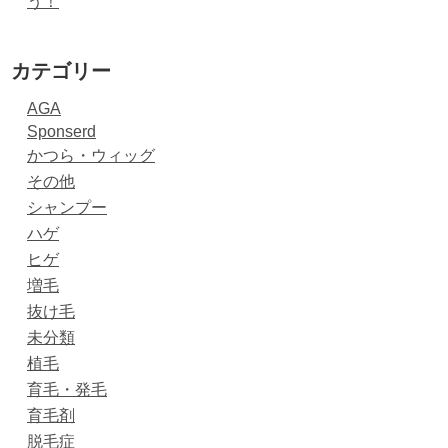
う！
カテゴリー
AGA
Sponserd
かつら・ウィッグ
その他
シャンプー
ハゲ
ヒゲ
増毛
抜け毛
未分類
植毛
育毛・発毛
育毛剤
脱毛症