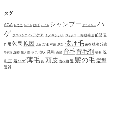
タグ
ハ
シャンプー
AGA
はげ
おでこ
かつら
オイル
ドライヤー
ゲ
ヘアケア
前髪
副
ミノキシジル
円形脱毛症
プロペシア
ワックス
抜け毛
原因
効果
作用
植毛
治療
女性
対策
成分
坊主
栄養
育毛
育毛剤
発毛
脱
症状
生え際
洗髪
脱毛
治療薬
病気
白髪
薄毛
髪の毛
頭皮
髪型
毛症
若ハゲ
髪
薬
食べ物
髪質