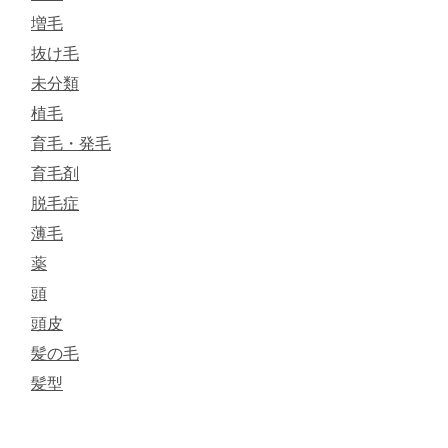
増毛
抜け毛
未分類
植毛
育毛・発毛
育毛剤
脱毛症
薄毛
薬
頭
頭皮
髪の毛
髪型