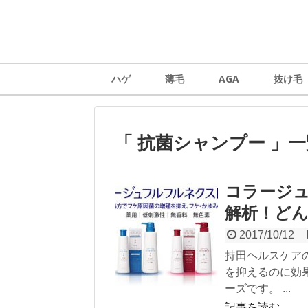
ハゲ
薄毛
AGA
抜け毛
「 抗菌シャンプー 」一
コラージ
解析！ど
2017/10/12
持田ヘルスケア
を抑えるのに効
ーズです。 ...
記事を読む