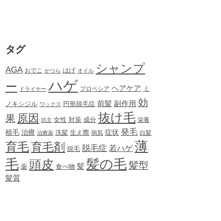
タグ
シャンプ
AGA
はげ
おでこ
かつら
オイル
ハゲ
ー
ヘアケア
ミ
ドライヤー
プロペシア
効
前髪
副作用
ノキシジル
円形脱毛症
ワックス
抜け毛
原因
果
女性
対策
成分
坊主
栄養
発毛
植毛
治療
症状
生え際
洗髪
治療薬
病気
白髪
薄
育毛
育毛剤
脱毛症
若ハゲ
脱毛
毛
髪の毛
頭皮
髪型
髪
薬
食べ物
髪質