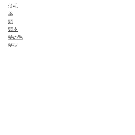
薄毛
薬
頭
頭皮
髪の毛
髪型