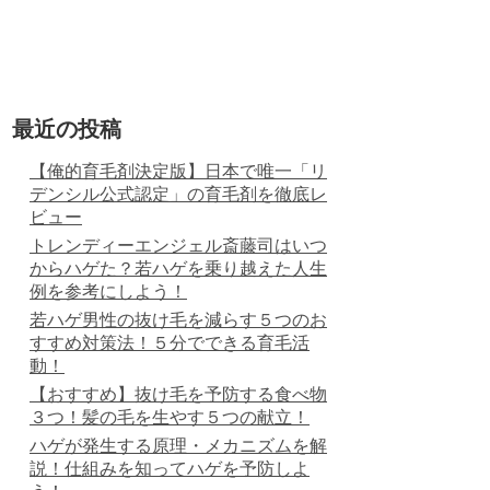
最近の投稿
【俺的育毛剤決定版】日本で唯一「リ
デンシル公式認定」の育毛剤を徹底レ
ビュー
トレンディーエンジェル斎藤司はいつ
からハゲた？若ハゲを乗り越えた人生
例を参考にしよう！
若ハゲ男性の抜け毛を減らす５つのお
すすめ対策法！５分でできる育毛活
動！
【おすすめ】抜け毛を予防する食べ物
３つ！髪の毛を生やす５つの献立！
ハゲが発生する原理・メカニズムを解
説！仕組みを知ってハゲを予防しよ