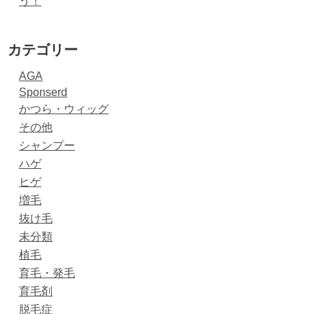
う！
カテゴリー
AGA
Sponserd
かつら・ウィッグ
その他
シャンプー
ハゲ
ヒゲ
増毛
抜け毛
未分類
植毛
育毛・発毛
育毛剤
脱毛症