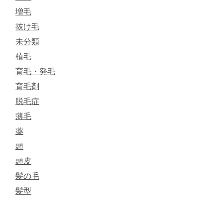
増毛
抜け毛
未分類
植毛
育毛・発毛
育毛剤
脱毛症
薄毛
薬
頭
頭皮
髪の毛
髪型