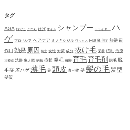
タグ
ハ
シャンプー
AGA
はげ
おでこ
かつら
オイル
ドライヤー
ゲ
ヘアケア
前髪
副
ミノキシジル
円形脱毛症
プロペシア
ワックス
抜け毛
原因
効果
作用
植毛
治療
女性
対策
成分
坊主
栄養
育毛
育毛剤
発毛
脱
症状
生え際
洗髪
脱毛
治療薬
病気
白髪
薄毛
髪の毛
頭皮
髪型
毛症
若ハゲ
髪
薬
食べ物
髪質