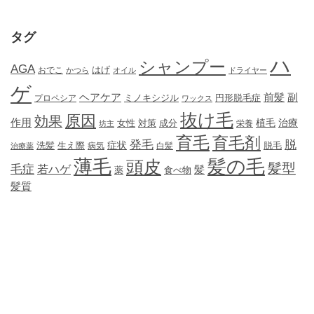
タグ
ハ
シャンプー
AGA
はげ
おでこ
かつら
オイル
ドライヤー
ゲ
ヘアケア
前髪
副
ミノキシジル
円形脱毛症
プロペシア
ワックス
抜け毛
原因
効果
作用
植毛
治療
女性
対策
成分
坊主
栄養
育毛
育毛剤
発毛
脱
症状
生え際
洗髪
脱毛
治療薬
病気
白髪
薄毛
髪の毛
頭皮
髪型
毛症
若ハゲ
髪
薬
食べ物
髪質