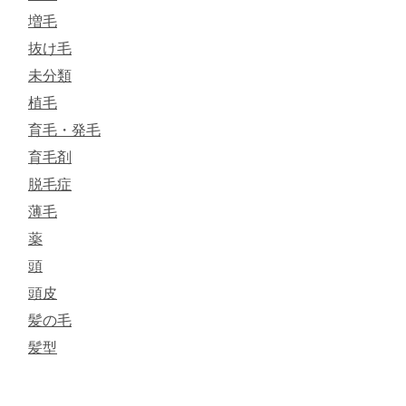
増毛
抜け毛
未分類
植毛
育毛・発毛
育毛剤
脱毛症
薄毛
薬
頭
頭皮
髪の毛
髪型